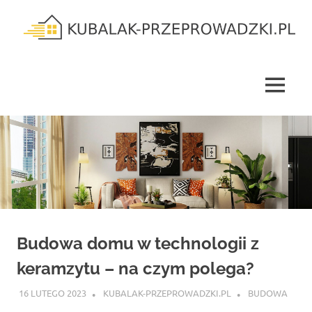
Skip
to
content
kubalak-
przeprowadzki.pl
MENU
Budowa domu w technologii z
keramzytu – na czym polega?
16 LUTEGO 2023
KUBALAK-PRZEPROWADZKI.PL
BUDOWA