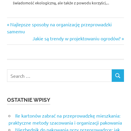
świadomość ekologiczną, ale także z powodu korzyści,...
Previous
Nawigacja
Najlepsze sposoby na organizację przeprowadzki
Post:
samemu
wpisu
Next
Jakie są trendy w projektowaniu ogrodów?
Post:
Search
SEARCH
for:
OSTATNIE WPISY
Ile kartonów zabrać na przeprowadzkę mieszkania:
praktyczne metody szacowania i organizacji pakowania
Niezbędnik do pakowania przy przeprowadzce: jak