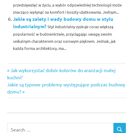
przedsięwzięć w życiu, a wybór odpowiedniej technologii może
znacząco wpłynąć na komfort i koszty użytkowania. Jednym...
Jakie są zalety i wady budowy domu w stylu
industrialnym?
Styl industrialny zyskuje coraz większą
popularność w budownictwie, przyciągając uwagę swoim
unikalnym charakterem oraz surowym pięknem. Jednak, jak
każda forma architektury, ma...
Previous
Nawigacja
Jak wykorzystać dobór kolorów do aranżacji małej
Post:
kuchni?
wpisu
Next
Jakie są typowe problemy występujące podczas budowy
Post:
domu?
Search
SEARCH