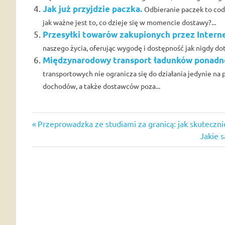
Jak już przyjdzie paczka.
Odbieranie paczek to codz
jak ważne jest to, co dzieje się w momencie dostawy?...
Przesyłki towarów zakupionych przez Interne
naszego życia, oferując wygodę i dostępność jak nigdy do
Międzynarodowy transport ładunków ponadn
transportowych nie ogranicza się do działania jedynie na
dochodów, a także dostawców poza...
Previous
Nawigacja
Przeprowadzka ze studiami za granicą: jak skutec
Post:
Next
Jakie 
wpisu
Post: