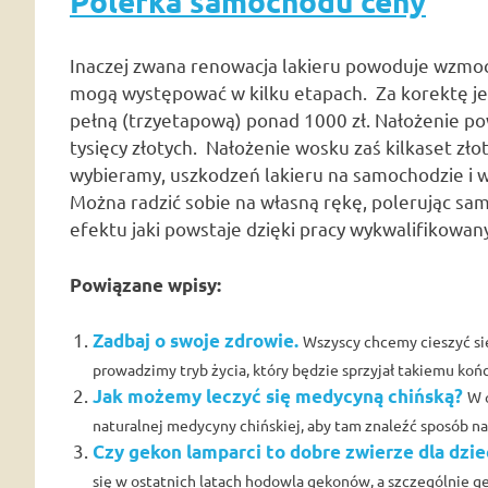
Polerka samochodu ceny
Inaczej zwana renowacja lakieru powoduje wzmocn
mogą występować w kilku etapach. Za korektę je
pełną (trzyetapową) ponad 1000 zł. Nałożenie pow
tysięcy złotych. Nałożenie wosku zaś kilkaset złot
wybieramy, uszkodzeń lakieru na samochodzie i w
Można radzić sobie na własną rękę, polerując sam
efektu jaki powstaje dzięki pracy wykwalifikowan
Powiązane wpisy:
Zadbaj o swoje zdrowie.
Wszyscy chcemy cieszyć si
prowadzimy tryb życia, który będzie sprzyjał takiemu końco
Jak możemy leczyć się medycyną chińską?
W 
naturalnej medycyny chińskiej, aby tam znaleźć sposób n
Czy gekon lamparci to dobre zwierze dla dzi
się w ostatnich latach hodowla gekonów, a szczególnie gek