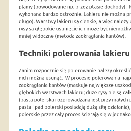
plamy (powodowane np. przez ptasie dochody). K
wykonana bardzo ostrożnie. Lakieru nie można pr
długo). Warstwy lakieru są cienkie, a więc należ
rysy są głębokie usunięcie ich może być niemożli
mniej widoczne (metoda zaokrąglania kantów).
Techniki polerowania lakieru
Zanim rozpocznie się polerowanie należy określić 
nich można usunąć. W procesie polerowania najp
zaokrąglania kantów (maskuje największe uszkodze
głębokich warstwach lakieru; duże rysy nie są ca
(pasta polerska rozprowadzana jest przy małych 
pasta i pad polerski posiadają dużą siłę działania)
polerskie przez cały proces ścierają się w jednak