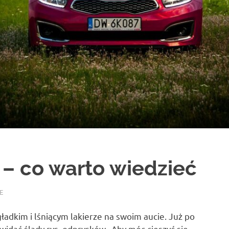
 – co warto wiedzieć
E
ładkim i lśniącym lakierze na swoim aucie. Już po
idać ślady rys, odprysków. Aby móc cieszyć się