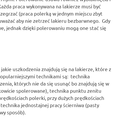
ażda praca wykonywana na lakierze musi być
zegrzać (praca polerką w jednym miejscu zbyt
y uważać aby nie zetrzeć lakieru bezbarwnego. Gdy
we, jednak dzięki polerowaniu mogą one stać się
jakie uszkodzenia znajdują się na lakierze, które z
opularniejszymi technikami są: technika
nia, których nie da się usunąć bo znajdują się w
łkowicie spolerowane), technika punktu zenitu
prędkościach polerki, przy dużych prędkościach
, technika jednostajnej pracy ścierniwa (pasty
owy sposób).