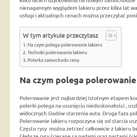
nienagannym wyglądem lakieru przez kilka lat wa
usługi i aktualnych cenach można przeczytać poni
W tym artykule przeczytasz
Na czym polega polerowanie lakieru
Techniki polerowania lakieru
Polerka samochodu ceny
Na czym polega polerowanie 
Polerowanie jest najbardziej istotnym etapem k
polerki polega na usunięciu niedoskonałości , us
widocznych śladów starzenia auta. Druga faza pol
Polerowanie lakieru rozpoczyna się od starcia us
Często rysy można zetrzeć całkowicie z lakieru b
Głębsze rysy ścierane są padami oraz pastami ści