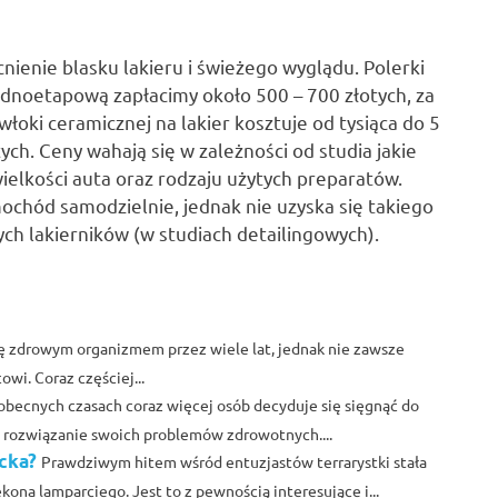
ienie blasku lakieru i świeżego wyglądu. Polerki
dnoetapową zapłacimy około 500 – 700 złotych, za
łoki ceramicznej na lakier kosztuje od tysiąca do 5
ych. Ceny wahają się w zależności od studia jakie
ielkości auta oraz rodzaju użytych preparatów.
ochód samodzielnie, jednak nie uzyska się takiego
ych lakierników (w studiach detailingowych).
ę zdrowym organizmem przez wiele lat, jednak nie zawsze
wi. Coraz częściej...
obecnych czasach coraz więcej osób decyduje się sięgnąć do
a rozwiązanie swoich problemów zdrowotnych....
ecka?
Prawdziwym hitem wśród entuzjastów terrarystki stała
ona lamparciego. Jest to z pewnością interesujące i...