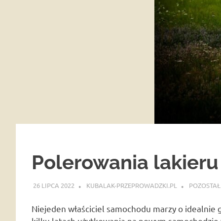
Polerowania lakieru
26 LIPCA 2022
KUBALAK-PRZEPROWADZKI.PL
POZOSTAŁ
Niejeden właściciel samochodu marzy o idealnie g
kilku latach użytkowania na nowym samochodzie w