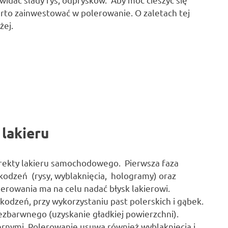
rto zainwestować w polerowanie. O zaletach tej
żej.
lakieru
orekty lakieru samochodowego. Pierwsza faza
zkodzeń (rysy, wyblaknięcia, hologramy) oraz
erowania ma na celu nadać błysk lakierowi.
zkodzeń, przy wykorzystaniu past polerskich i gąbek.
ezbarwnego (uzyskanie gładkiej powierzchni).
ernymi. Polerowanie usuwa również wyblaknięcia i