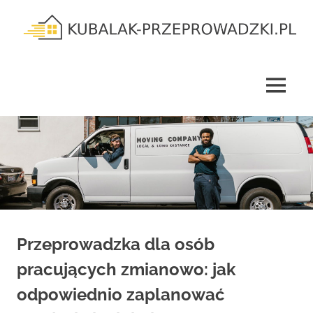
Skip
to
content
kubalak-
przeprowadzki.pl
MENU
Przeprowadzka dla osób
pracujących zmianowo: jak
odpowiednio zaplanować