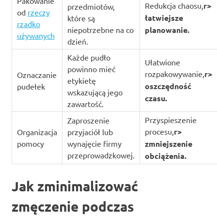
Pakowanie
Redukcja chaosu,
r>
przedmiotów,
od
rzeczy
łatwiejsze
które są
rzadko
niepotrzebne na co
planowanie.
używanych
dzień.
Każde pudło
Ułatwione
powinno mieć
rozpakowywanie,
r>
Oznaczanie
etykietę
oszczędność
pudełek
wskazującą jego
czasu.
zawartość.
Przyspieszenie
Zaproszenie
procesu,
r>
Organizacja
przyjaciół lub
pomocy
wynajęcie firmy
zmniejszenie
przeprowadzkowej.
obciążenia.
Jak zminimalizować
zmęczenie podczas