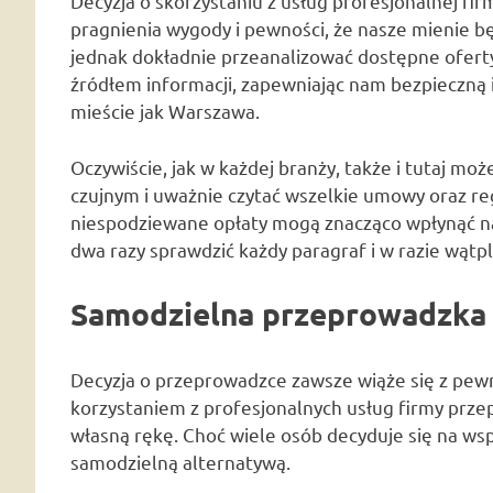
Decyzja o skorzystaniu z usług profesjonalnej f
pragnienia wygody i pewności, że nasze mienie b
jednak dokładnie przeanalizować dostępne oferty
źródłem informacji, zapewniając nam bezpieczną
mieście jak Warszawa.
Oczywiście, jak w każdej branży, także i tutaj m
czujnym i uważnie czytać wszelkie umowy oraz re
niespodziewane opłaty mogą znacząco wpłynąć n
dwa razy sprawdzić każdy paragraf i w razie wątpl
Samodzielna przeprowadzka –
Decyzja o przeprowadzce zawsze wiąże się z pew
korzystaniem z profesjonalnych usług firmy prz
własną rękę. Choć wiele osób decyduje się na ws
samodzielną alternatywą.