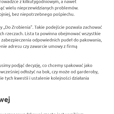
rowadzce z kilkutygodniowym, a nawet
ąć wielu nieprzewidzianych problemów.
ojniej, bez niepotrzebnego pośpiechu.
sty „Do Zrobienia”. Takie podejście pozwala zachować
ych rzeczach. Lista ta powinna obejmować wszystkie
 zabezpieczenia odpowiednich pudeł do pakowania,
ienie adresu czy zawarcie umowy z firmą
usimy podjąć decyzję, co chcemy spakować jako
 wcześniej odłożyć na bok, czy może od garderoby,
tych kwestii i ustalenie kolejności działania
wej