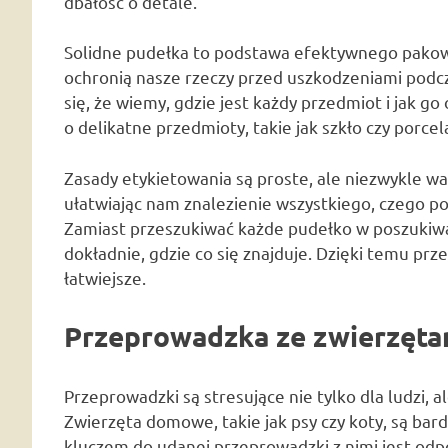
dbałość o detale.
Solidne pudełka to podstawa efektywnego pakow
ochronią nasze rzeczy przed uszkodzeniami podc
się, że wiemy, gdzie jest każdy przedmiot i jak g
o delikatne przedmioty, takie jak szkło czy porcel
Zasady etykietowania są proste, ale niezwykle waż
ułatwiając nam znalezienie wszystkiego, czego p
Zamiast przeszukiwać każde pudełko w poszukiwa
dokładnie, gdzie co się znajduje. Dzięki temu pr
łatwiejsze.
Przeprowadzka ze zwierzęt
Przeprowadzki są stresujące nie tylko dla ludzi, 
Zwierzęta domowe, takie jak psy czy koty, są ba
kluczem do udanej przeprowadzki z nimi jest odp