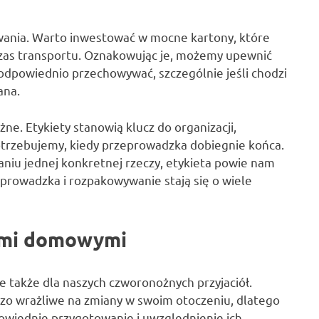
ania. Warto inwestować w mocne kartony, które
zas transportu. Oznakowując je, możemy upewnić
o odpowiednio przechowywać, szczególnie jeśli chodzi
ana.
ne. Etykiety stanowią klucz do organizacji,
otrzebujemy, kiedy przeprowadzka dobiegnie końca.
niu jednej konkretnej rzeczy, etykieta powie nam
zeprowadzka i rozpakowywanie stają się o wiele
ami domowymi
ale także dla naszych czworonożnych przyjaciół.
rdzo wrażliwe na zmiany w swoim otoczeniu, dlatego
owiednie przygotowanie i uwzględnienie ich