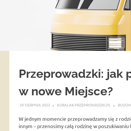
Przeprowadzki: jak 
w nowe Miejsce?
29 SIERPNIA 2023
KUBALAK-PRZEPROWADZKI.PL
BUDO
W jednym momencie przeprowadzamy się z rodzic
innym – przenosimy całą rodzinę w poszukiwaniu 