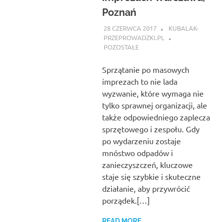
Poznań
28 CZERWCA 2017
KUBALAK-
PRZEPROWADZKI.PL
POZOSTAŁE
Sprzątanie po masowych
imprezach to nie lada
wyzwanie, które wymaga nie
tylko sprawnej organizacji, ale
także odpowiedniego zaplecza
sprzętowego i zespołu. Gdy
po wydarzeniu zostaje
mnóstwo odpadów i
zanieczyszczeń, kluczowe
staje się szybkie i skuteczne
działanie, aby przywrócić
porządek.[…]
READ MORE