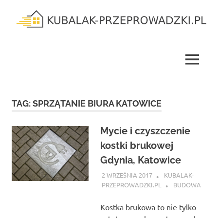
Skip
to
content
kubalak-
przeprowadzki.pl
MENU
TAG:
SPRZĄTANIE BIURA KATOWICE
Mycie i czyszczenie
kostki brukowej
Gdynia, Katowice
2 WRZEŚNIA 2017
KUBALAK-
PRZEPROWADZKI.PL
BUDOWA
Kostka brukowa to nie tylko