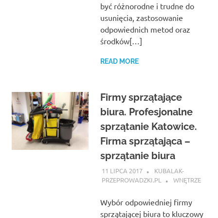
być różnorodne i trudne do
usunięcia, zastosowanie
odpowiednich metod oraz
środków[…]
READ MORE
Firmy sprzątające
biura. Profesjonalne
sprzątanie Katowice.
Firma sprzątająca –
sprzątanie biura
11 LIPCA 2017
KUBALAK-
PRZEPROWADZKI.PL
WNĘTRZE
Wybór odpowiedniej firmy
sprzątającej biura to kluczowy