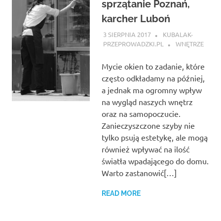
sprzątanie Poznań,
karcher Luboń
3 SIERPNIA 2017
KUBALAK-
PRZEPROWADZKI.PL
WNĘTRZE
Mycie okien to zadanie, które
często odkładamy na później,
a jednak ma ogromny wpływ
na wygląd naszych wnętrz
oraz na samopoczucie.
Zanieczyszczone szyby nie
tylko psują estetykę, ale mogą
również wpływać na ilość
światła wpadającego do domu.
Warto zastanowić[…]
READ MORE