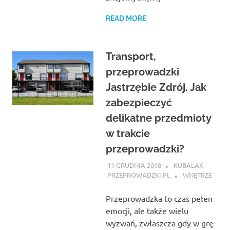
READ MORE
Transport,
przeprowadzki
Jastrzębie Zdrój. Jak
zabezpieczyć
delikatne przedmioty
w trakcie
przeprowadzki?
11 GRUDNIA 2018
KUBALAK-
PRZEPROWADZKI.PL
WNĘTRZE
Przeprowadzka to czas pełen
emocji, ale także wielu
wyzwań, zwłaszcza gdy w grę