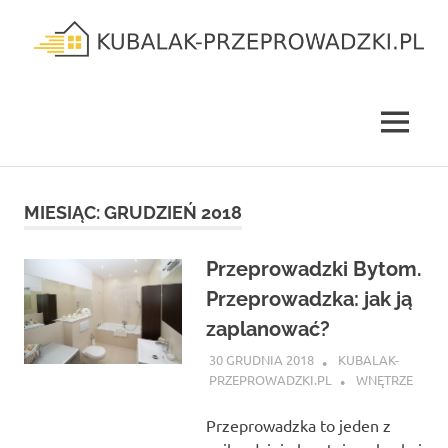
Skip
to
content
kubalak-
przeprowadzki.pl
MENU
MIESIĄC:
GRUDZIEŃ 2018
Przeprowadzki Bytom.
Przeprowadzka: jak ją
zaplanować?
30 GRUDNIA 2018
KUBALAK-
PRZEPROWADZKI.PL
WNĘTRZE
Przeprowadzka to jeden z