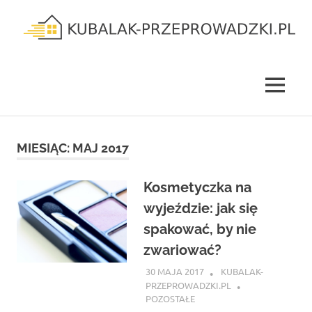
Skip
to
content
kubalak-
przeprowadzki.pl
MENU
MIESIĄC:
MAJ 2017
Kosmetyczka na
wyjeździe: jak się
spakować, by nie
zwariować?
30 MAJA 2017
KUBALAK-
PRZEPROWADZKI.PL
POZOSTAŁE