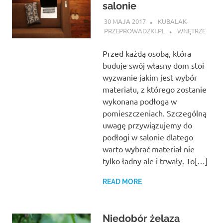
salonie
30 MAJA 2017
KUBALAK-
PRZEPROWADZKI.PL
WNĘTRZE
Przed każdą osobą, która
buduje swój własny dom stoi
wyzwanie jakim jest wybór
materiału, z którego zostanie
wykonana podłoga w
pomieszczeniach. Szczególną
uwagę przywiązujemy do
podłogi w salonie dlatego
warto wybrać materiał nie
tylko ładny ale i trwały. To[…]
READ MORE
Niedobór żelaza