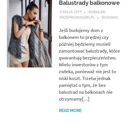
Balustrady balkonowe
3 MAJA 2017
KUBALAK-
PRZEPROWADZKI.PL
BUDOWA
Jeśli budujemy dom z
balkonem to prędzej czy
później będziemy musieli
zamontować balustrady, które
gwarantują bezpieczeństwo.
Wielu inwestorów z tym
zwleka, ponieważ nie jest to
niski koszt. Trzeba jednak
pamiętać o tym, że bez
balustrad na balkonach nie
otrzymamy[…]
READ MORE