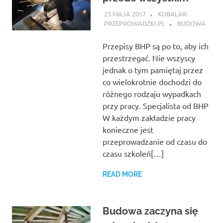
23 MAJA 2017
KUBALAK-
PRZEPROWADZKI.PL
BUDOWA
Przepisy BHP są po to, aby ich
przestrzegać. Nie wszyscy
jednak o tym pamiętaj przez
co wielokrotnie dochodzi do
różnego rodzaju wypadkach
przy pracy. Specjalista od BHP
W każdym zakładzie pracy
konieczne jest
przeprowadzanie od czasu do
czasu szkoleń[…]
READ MORE
Budowa zaczyna się