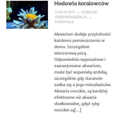
Hodowla koralowców
2 MAJA 2017
KUBALAK-
PRZEPROWADZKI.PL
POZOSTAŁE
Akwarium dodaje przytulności
każdemu pomieszczeniu w
domu. Szczególnie
wieczorową porą.
Odpowiednio wyposażone i
zaaranżowane akwarium,
może być wspaniałą ozdobą,
szczególnie gdy starannie
zadba się o jego mieszkańców.
Akwaria morskie, są bardziej
efektowne niż akwaria
słodkowodne, gdyż ryby
morskie są[…]