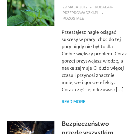
29 MAJA 2017
KUBALAK-
PRZEPROWADZKI.PL
POZOSTAŁE
Przestajesz nagle osiągać
sukcesy w pracy, choć do tej
pory nigdy nie był to dla
Ciebie większy problem. Coraz
gorzej przyswajasz wiedzę, a
nauka zajmuje Ci dużo więcej
czasu i przynosi znacznie
mniejsze i gorsze efekty.
Coraz częściej odczuwasz[…]
READ MORE
Bezpieczeństwo
przede wszystkim