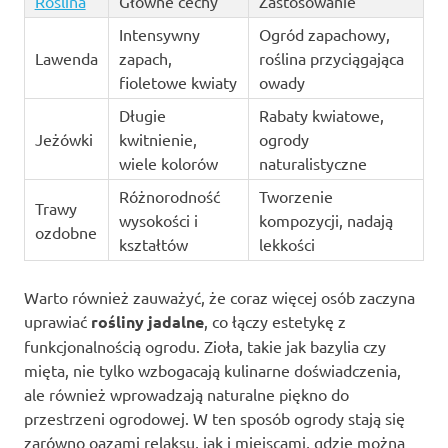
Roślina
Główne cechy
Zastosowanie
Intensywny
Ogród zapachowy,
Lawenda
zapach,
roślina przyciągająca
fioletowe kwiaty
owady
Długie
Rabaty kwiatowe,
Jeżówki
kwitnienie,
ogrody
wiele kolorów
naturalistyczne
Różnorodność
Tworzenie
Trawy
wysokości i
kompozycji, nadają
ozdobne
kształtów
lekkości
Warto również zauważyć, że coraz więcej osób zaczyna
uprawiać
rośliny jadalne
, co łączy estetykę z
funkcjonalnością ogrodu. Zioła, takie jak bazylia czy
mięta, nie tylko wzbogacają kulinarne doświadczenia,
ale również wprowadzają naturalne piękno do
przestrzeni ogrodowej. W ten sposób ogrody stają się
zarówno oazami relaksu, jak i miejscami, gdzie można