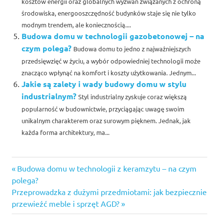
kosztów energii oraz globalnych wyzwań związanych z ochroną
środowiska, energooszczędność budynków staje się nie tylko
modnym trendem, ale koniecznością....
Budowa domu w technologii gazobetonowej – na
czym polega?
Budowa domu to jedno z najważniejszych
przedsięwzięć w życiu, a wybór odpowiedniej technologii może
znacząco wpłynąć na komfort i koszty użytkowania. Jednym...
Jakie są zalety i wady budowy domu w stylu
industrialnym?
Styl industrialny zyskuje coraz większą
popularność w budownictwie, przyciągając uwagę swoim
unikalnym charakterem oraz surowym pięknem. Jednak, jak
każda forma architektury, ma...
Previous
Nawigacja
Budowa domu w technologii z keramzytu – na czym
Post:
polega?
wpisu
Next
Przeprowadzka z dużymi przedmiotami: jak bezpiecznie
Post:
przewieźć meble i sprzęt AGD?