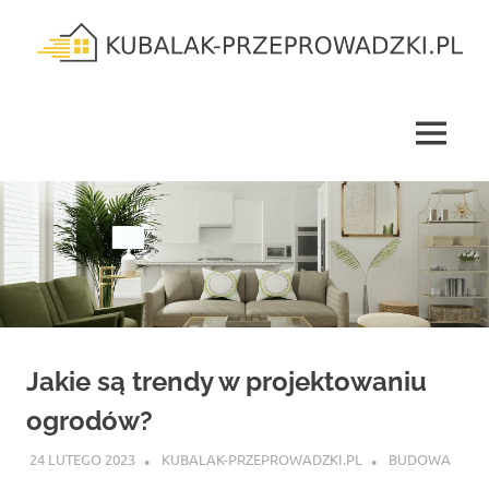
Skip
to
content
kubalak-
przeprowadzki.pl
MENU
Jakie są trendy w projektowaniu
ogrodów?
24 LUTEGO 2023
KUBALAK-PRZEPROWADZKI.PL
BUDOWA