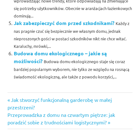
wprowadzając nowe trendy, które odpowiadają na zmieniające
się potrzeby użytkowników. Obecnie w aranżacjach łazienkowych
dominują...
Jak zabezpieczyć dom przed szkodnikami?
Każdy z
nas pragnie czuć się bezpiecznie we własnym domu, jednak
nieproszonych gości w postaci szkodników nikt nie chce witać.
Karaluchy, mrówki,...
Budowa domu ekologicznego – jakie są
możliwości?
Budowa domu ekologicznego staje się coraz
bardziej popularnym wyborem, nie tylko ze względu na rosnącą
świadomość ekologiczną, ale także z powodu korzyści,...
Previous
Nawigacja
Jak stworzyć funkcjonalną garderobę w małej
Post:
przestrzeni?
wpisu
Next
Przeprowadzka z domu na czwartym piętrze: jak
Post:
poradzić sobie z trudnościami logistycznymi?