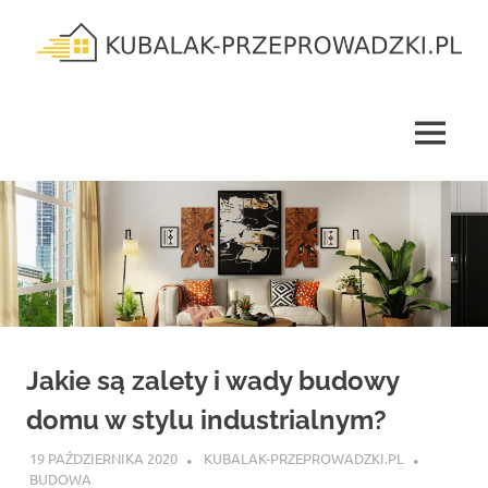
Skip
to
content
kubalak-
przeprowadzki.pl
MENU
Jakie są zalety i wady budowy
domu w stylu industrialnym?
19 PAŹDZIERNIKA 2020
KUBALAK-PRZEPROWADZKI.PL
BUDOWA