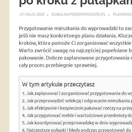
po kroku z pułapkam
27 MAJA 2026
KUBALAK-PRZEPROWADZKI.PL
PLANOWAN
Przygotowanie mieszkania do wyprowadzki to zada
jeśli nie masz konkretnego planu działania. Kluc
kroków, która pomoże Ci zorganizować wszystkie 
Warto zwrócić uwagę na najczęściej popełniane b
pakowanie. Dobrze zaplanowane przygotowania nie
cały proces przebiegnie sprawniej.
W tym artykule przeczytasz
Jak zaplanować i zorganizować przygotowania do 
Jak przeprowadzić selekcję i odgracanie mieszkani
Jak efektywnie i bezpiecznie pakować rzeczy na pr
Jak przygotować meble i wartościowe przedmioty do
Jak koordynować przeprowadzkę w dniu wyprowadzki
Najczęstsze pułapki i błędy podczas przygotowań d