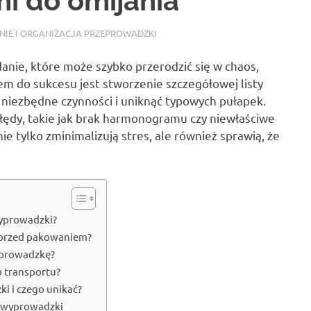
i do omijania
IE I ORGANIZACJA PRZEPROWADZKI
nie, które może szybko przerodzić się w chaos,
zem do sukcesu jest stworzenie szczegółowej listy
niezbędne czynności i uniknąć typowych pułapek.
łędy, takie jak brak harmonogramu czy niewłaściwe
 tylko zminimalizują stres, ale również sprawią, że
wyprowadzki?
a przed pakowaniem?
zeprowadzkę?
 transportu?
 i czego unikać?
o wyprowadzki