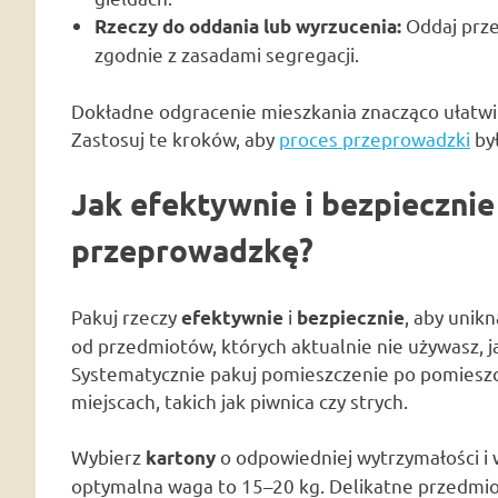
Oddaj prze
Rzeczy do oddania lub wyrzucenia:
zgodnie z zasadami segregacji.
Dokładne odgracenie mieszkania znacząco ułatwi
Zastosuj te kroków, aby
proces przeprowadzki
był
Jak efektywnie i bezpieczni
przeprowadzkę?
Pakuj rzeczy
i
, aby unik
efektywnie
bezpiecznie
od przedmiotów, których aktualnie nie używasz, j
Systematycznie pakuj pomieszczenie po pomieszcz
miejscach, takich jak piwnica czy strych.
Wybierz
o odpowiedniej wytrzymałości i wi
kartony
optymalna waga to 15–20 kg. Delikatne przedmioty,