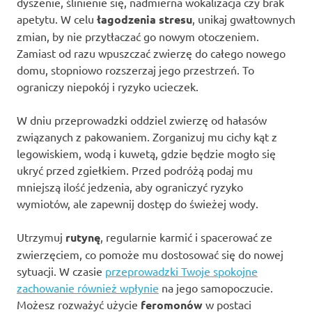
dyszenie, ślinienie się, nadmierna wokalizacja czy brak
apetytu. W celu
łagodzenia stresu
, unikaj gwałtownych
zmian, by nie przytłaczać go nowym otoczeniem.
Zamiast od razu wpuszczać zwierzę do całego nowego
domu, stopniowo rozszerzaj jego przestrzeń. To
ograniczy niepokój i ryzyko ucieczek.
W dniu przeprowadzki oddziel zwierzę od hałasów
związanych z pakowaniem. Zorganizuj mu cichy kąt z
legowiskiem, wodą i kuwetą, gdzie będzie mogło się
ukryć przed zgiełkiem. Przed podróżą podaj mu
mniejszą ilość jedzenia, aby ograniczyć ryzyko
wymiotów, ale zapewnij dostęp do świeżej wody.
Utrzymuj
rutynę
, regularnie karmić i spacerować ze
zwierzęciem, co pomoże mu dostosować się do nowej
sytuacji. W czasie
przeprowadzki Twoje spokojne
zachowanie również wpłynie
na jego samopoczucie.
Możesz rozważyć użycie
feromonów
w postaci