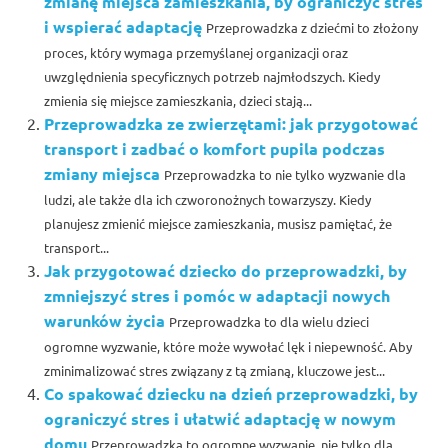
zmianę miejsca zamieszkania, by ograniczyć stres
i wspierać adaptację
Przeprowadzka z dziećmi to złożony
proces, który wymaga przemyślanej organizacji oraz
uwzględnienia specyficznych potrzeb najmłodszych. Kiedy
zmienia się miejsce zamieszkania, dzieci stają...
Przeprowadzka ze zwierzętami: jak przygotować
transport i zadbać o komfort pupila podczas
zmiany miejsca
Przeprowadzka to nie tylko wyzwanie dla
ludzi, ale także dla ich czworonożnych towarzyszy. Kiedy
planujesz zmienić miejsce zamieszkania, musisz pamiętać, że
transport...
Jak przygotować dziecko do przeprowadzki, by
zmniejszyć stres i pomóc w adaptacji nowych
warunków życia
Przeprowadzka to dla wielu dzieci
ogromne wyzwanie, które może wywołać lęk i niepewność. Aby
zminimalizować stres związany z tą zmianą, kluczowe jest...
Co spakować dziecku na dzień przeprowadzki, by
ograniczyć stres i ułatwić adaptację w nowym
domu
Przeprowadzka to ogromne wyzwanie, nie tylko dla