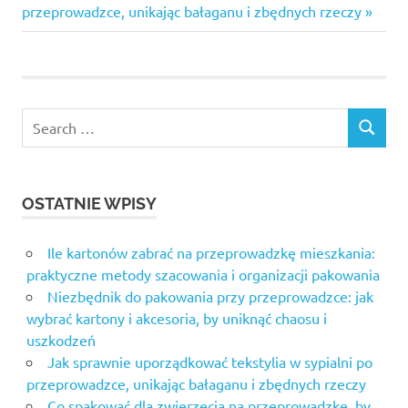
Post:
przeprowadzce, unikając bałaganu i zbędnych rzeczy
Search
SEARCH
for:
OSTATNIE WPISY
Ile kartonów zabrać na przeprowadzkę mieszkania:
praktyczne metody szacowania i organizacji pakowania
Niezbędnik do pakowania przy przeprowadzce: jak
wybrać kartony i akcesoria, by uniknąć chaosu i
uszkodzeń
Jak sprawnie uporządkować tekstylia w sypialni po
przeprowadzce, unikając bałaganu i zbędnych rzeczy
Co spakować dla zwierzęcia na przeprowadzkę, by