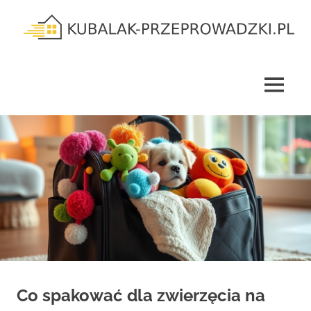
Skip
to
content
kubalak-
przeprowadzki.pl
MENU
Co spakować dla zwierzęcia na