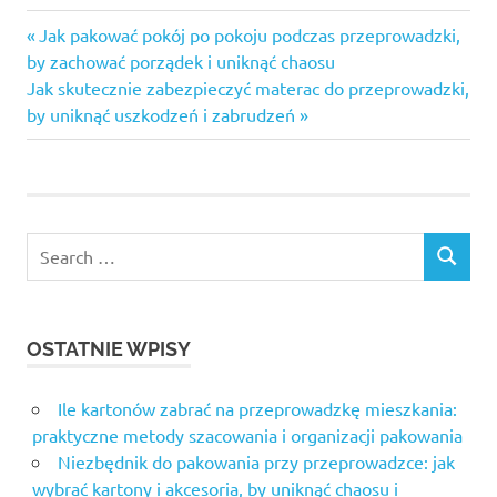
Previous
Nawigacja
Jak pakować pokój po pokoju podczas przeprowadzki,
Post:
by zachować porządek i uniknąć chaosu
wpisu
Next
Jak skutecznie zabezpieczyć materac do przeprowadzki,
Post:
by uniknąć uszkodzeń i zabrudzeń
Search
SEARCH
for:
OSTATNIE WPISY
Ile kartonów zabrać na przeprowadzkę mieszkania:
praktyczne metody szacowania i organizacji pakowania
Niezbędnik do pakowania przy przeprowadzce: jak
wybrać kartony i akcesoria, by uniknąć chaosu i