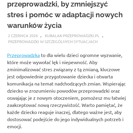
przeprowadzki, by zmniejszyć
stres i pomóc w adaptacji nowych
warunków życia
2 CZERWCA 2026
KUBALAK-PRZEPROWADZKI.PL
PRZEPROWADZKI W SZCZEGÓLNYCH SYTUACJACH
Przeprowadzka
to dla wielu dzieci ogromne wyzwanie,
które może wywołać lęk i niepewność. Aby
zminimalizować stres związany z tą zmianą, kluczowe
jest odpowiednie przygotowanie dziecka i otwarta
komunikacja na temat nadchodzących zmian. Wspierając
dziecko w zrozumieniu powodów przeprowadzki oraz
oswajając je z nowym otoczeniem, pomożesz mu łatwiej
zaakceptować nową rzeczywistość. Warto pamiętać, że
każde dziecko reaguje inaczej, dlatego ważne jest, aby
dostosować podejście do jego indywidualnych potrzeb i
emocji.