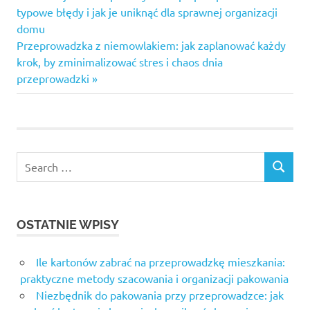
Nawigacja
Post:
typowe błędy i jak je uniknąć dla sprawnej organizacji
wpisu
domu
Next
Przeprowadzka z niemowlakiem: jak zaplanować każdy
Post:
krok, by zminimalizować stres i chaos dnia
przeprowadzki
Search
SEARCH
for:
OSTATNIE WPISY
Ile kartonów zabrać na przeprowadzkę mieszkania:
praktyczne metody szacowania i organizacji pakowania
Niezbędnik do pakowania przy przeprowadzce: jak