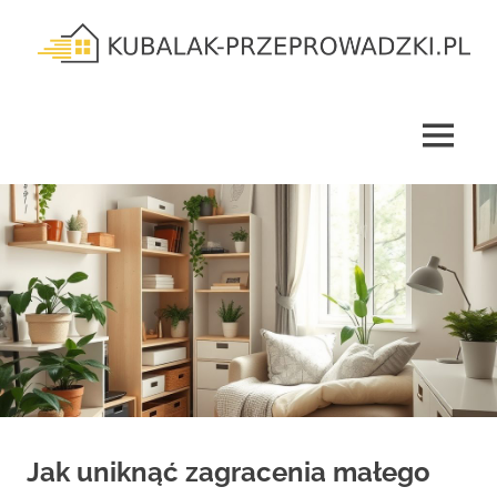
Skip
to
content
kubalak-
przeprowadzki.pl
MENU
Jak uniknąć zagracenia małego