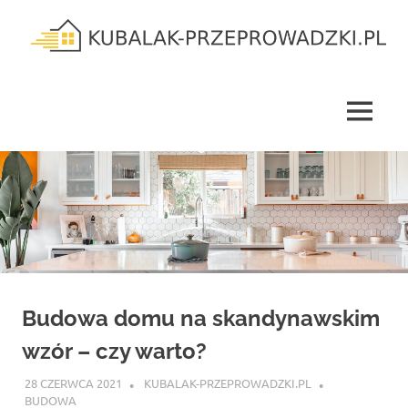
Skip
to
content
kubalak-
przeprowadzki.pl
MENU
Budowa domu na skandynawskim
wzór – czy warto?
28 CZERWCA 2021
KUBALAK-PRZEPROWADZKI.PL
BUDOWA