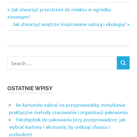
Previous
Nawigacja
Jak stworzyć przestrzeń do relaksu w ogródku
Post:
zimowym?
wpisu
Next
Jak stworzyć wnętrze inspirowane naturą i ekologią?
Post:
Search
SEARCH
for:
OSTATNIE WPISY
Ile kartonów zabrać na przeprowadzkę mieszkania:
praktyczne metody szacowania i organizacji pakowania
Niezbędnik do pakowania przy przeprowadzce: jak
wybrać kartony i akcesoria, by uniknąć chaosu i
uszkodzeń