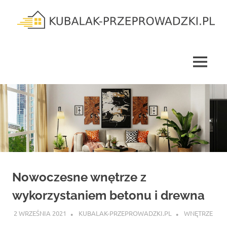
Skip
to
content
kubalak-
przeprowadzki.pl
MENU
Nowoczesne wnętrze z
wykorzystaniem betonu i drewna
2 WRZEŚNIA 2021
KUBALAK-PRZEPROWADZKI.PL
WNĘTRZE