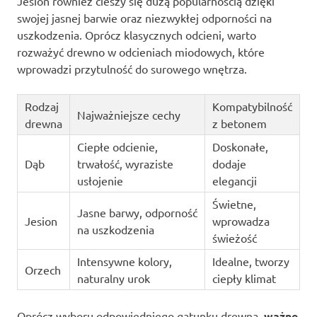
Jesion również cieszy się dużą popularnością dzięki
swojej jasnej barwie oraz niezwykłej odporności na
uszkodzenia. Oprócz klasycznych odcieni, warto
rozważyć drewno w odcieniach miodowych, które
wprowadzi przytulność do surowego wnętrza.
Rodzaj
Kompatybilność
Najważniejsze cechy
drewna
z betonem
Ciepłe odcienie,
Doskonałe,
Dąb
trwałość, wyraziste
dodaje
usłojenie
elegancji
Świetne,
Jasne barwy, odporność
Jesion
wprowadza
na uszkodzenia
świeżość
Intensywne kolory,
Idealne, tworzy
Orzech
naturalny urok
ciepły klimat
Oprócz wyboru odpowiedniego gatunku drewna,
ważne