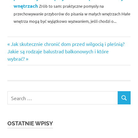
wnętrzach
Zrób to sam: praktyczne pomysły na
przechowywanie przyborów do pisania w małych wnętrzach Małe
wnętrza mogą być wyjątkowo wyzwaniem, jeśli chodzi o...
Previous
Nawigacja
Jak skutecznie chronić dom przed wilgocią i pleśnią?
Next
Post:
Jakie są rodzaje balustrad balkonowych i które
wpisu
Post:
wybrać?
Search
SEARCH
for:
OSTATNIE WPISY