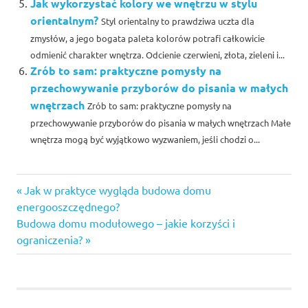
Jak wykorzystać kolory we wnętrzu w stylu
orientalnym?
Styl orientalny to prawdziwa uczta dla
zmysłów, a jego bogata paleta kolorów potrafi całkowicie
odmienić charakter wnętrza. Odcienie czerwieni, złota, zieleni i...
Zrób to sam: praktyczne pomysły na
przechowywanie przyborów do pisania w małych
wnętrzach
Zrób to sam: praktyczne pomysły na
przechowywanie przyborów do pisania w małych wnętrzach Małe
wnętrza mogą być wyjątkowo wyzwaniem, jeśli chodzi o...
Previous
Nawigacja
Jak w praktyce wygląda budowa domu
Post:
energooszczędnego?
wpisu
Next
Budowa domu modułowego – jakie korzyści i
Post:
ograniczenia?