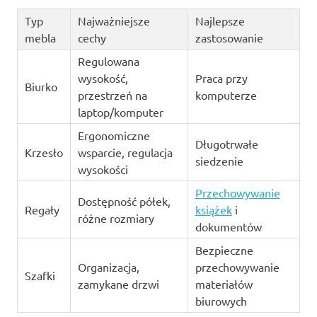
Typ
Najważniejsze
Najlepsze
mebla
cechy
zastosowanie
Regulowana
wysokość,
Praca przy
Biurko
przestrzeń na
komputerze
laptop/komputer
Ergonomiczne
Długotrwałe
Krzesło
wsparcie, regulacja
siedzenie
wysokości
Przechowywanie
Dostępność półek,
Regały
książek
i
różne rozmiary
dokumentów
Bezpieczne
Organizacja,
przechowywanie
Szafki
zamykane drzwi
materiałów
biurowych