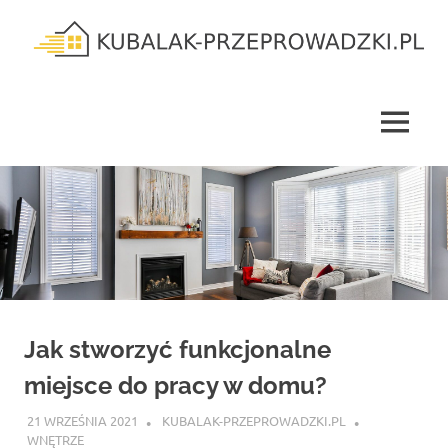
Skip
to
content
kubalak-
przeprowadzki.pl
MENU
Jak stworzyć funkcjonalne
miejsce do pracy w domu?
21 WRZEŚNIA 2021
KUBALAK-PRZEPROWADZKI.PL
WNĘTRZE