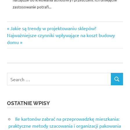
zastosowanie potrafi...
Previous
Nawigacja
Jakie są trendy w projektowaniu sklepów?
Next
Post:
Najważniejsze czynniki wpływające na koszt budowy
wpisu
Post:
domu
Search
SEARCH
for:
OSTATNIE WPISY
Ile kartonów zabrać na przeprowadzkę mieszkania:
praktyczne metody szacowania i organizacji pakowania