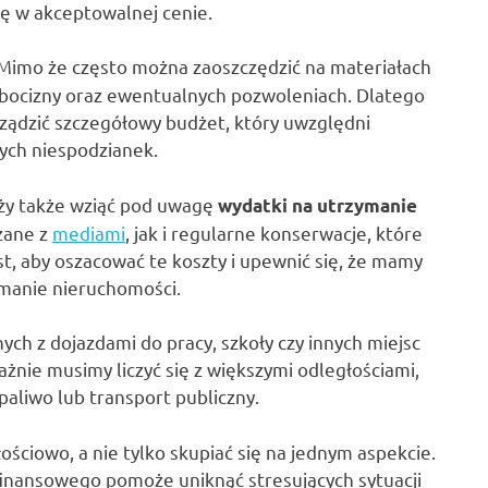
ę w akceptowalnej cenie.
 Mimo że często można zaoszczędzić na materiałach
bocizny oraz ewentualnych pozwoleniach. Dlatego
ządzić szczegółowy budżet, który uwzględni
zych niespodzianek.
ży także wziąć pod uwagę
wydatki na utrzymanie
zane z
mediami
, jak i regularne konserwacje, które
t, aby oszacować te koszty i upewnić się, że mamy
manie nieruchomości.
ch z dojazdami do pracy, szkoły czy innych miejsc
ażnie musimy liczyć się z większymi odległościami,
aliwo lub transport publiczny.
ościowo, a nie tylko skupiać się na jednym aspekcie.
finansowego pomoże uniknąć stresujących sytuacji