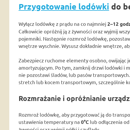
Przygotowanie lodówki
do b
Wyłącz lodówkę z prądu na co najmniej
2–12 god
Całkowicie opróżnij ją z żywności oraz wyjmij wszy
pojemniki. Następnie rozmroź lodówkę, pozostawi
wnętrze wyschnie. Wysusz dokładnie wnętrze, aby
Zabezpiecz ruchome elementy osobno, owijając j
amortyzującym. Po tym, zamknij drzwi lodówki i m
nie pozostawi śladów, lub pasów transportowych.
stretch lub kocem transportowym, szczególnie ko
Rozmrażanie i opróżnianie urządz
Rozmroź lodówkę, aby przygotować ją do transport
ustawienia temperatury na
lub odłączenia od 
0°C
żywności oraz wyjmij półki i szuflady.