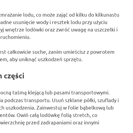
mrażanie lodu, co może zająć od kilku do kilkunastu
adne usunięcie wody i resztek lodu przy użyciu
yj wnętrze lodówki oraz zwróć uwagę na uszczelki i
ruchomieniu.
jest całkowicie suche, zanim umieścisz z powrotem
rtem, aby uniknąć uszkodzeń sprzętu.
 części
 mocną taśmą klejącą lub pasami transportowymi.
 podczas transportu. Usuń szklane półki, szuflady i
ch uszkodzenia. Zainwestuj w folie bąbelkową lub
ntów. Owiń całą lodówkę folią stretch, co
owierzchnię przed zadrapaniami oraz innymi