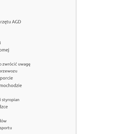
przętu AGD
i
iomej
co zwrócić uwagę
 przewozu
porcie
amochodzie
i styropian
dzce
odów
nsportu