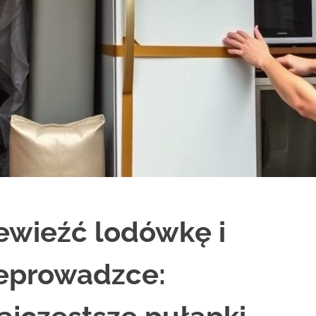
ewieźć lodówkę i
zeprowadzce: