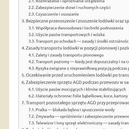
Rozmrażanie i opróżnianie urządzenia
Zabezpieczenie drzwi i ruchomych części
Czyszczenie i osuszanie
Bezpieczne przenoszenie i znoszenie lodówki oraz s
Współpraca dwuosobowa i techniki podnoszenia
Użycie pasów transportowych i wózka
Transport po schodach — zasady i środki ostrożnośc
Zasady transportu lodówki w pozycji pionowej i poz
Zalety i zasady transportu pionowego
Transport poziomy — kiedy jest dopuszczalny i na 
Ryzyka związane z nieprawidłową pozycją podczas
Oczekiwanie przed uruchomieniem lodówki po trans
Zabezpieczenie sprzętu AGD podczas przewozu w s
Użycie pasów mocujących i klinów stabilizujących
Materiały ochronne: folie bąbelkowe, koce, kartony 
Transport pozostałego sprzętu AGD przy przeprowa
Pralka — blokada bębna i spuszczenie wody
Zmywarka — opróżnienie i zabezpieczenie przew
Telewizor i inny sprzęt elektroniczny — zasady tra