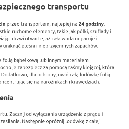
ezpiecznego transportu
przed transportem, najlepiej na
.
zin
24 godziny
stkie ruchome elementy, takie jak półki, szuflady i
ając drzwi otwarte, aż cała woda odparuje i
 uniknąć pleśni i nieprzyjemnych zapachów.
e folią bąbelkową lub innym materiałem
ocno je zabezpiecz za pomocą taśmy klejącej, która
 Dodatkowo, dla ochrony, owiń całą lodówkę folią
ncentrując się na narożnikach i krawędziach.
enia
u. Zacznij od wyłączenia urządzenia z prądu i
zasilania. Następnie opróżnij lodówkę z całej