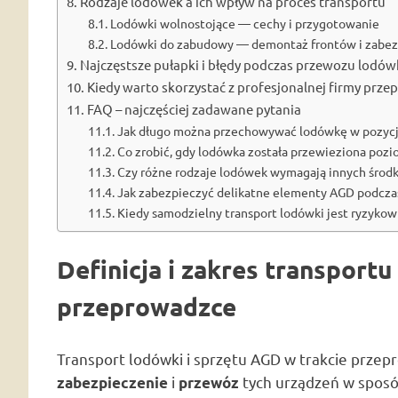
Rodzaje lodówek a ich wpływ na proces transportu
Lodówki wolnostojące — cechy i przygotowanie
Lodówki do zabudowy — demontaż frontów i zabez
Najczęstsze pułapki i błędy podczas przewozu lodów
Kiedy warto skorzystać z profesjonalnej firmy prz
FAQ – najczęściej zadawane pytania
Jak długo można przechowywać lodówkę w pozycj
Co zrobić, gdy lodówka została przewieziona pozi
Czy różne rodzaje lodówek wymagają innych środ
Jak zabezpieczyć delikatne elementy AGD podcz
Kiedy samodzielny transport lodówki jest ryzykow
Definicja i zakres transport
przeprowadzce
Transport lodówki i sprzętu AGD w trakcie przep
i
tych urządzeń w sposób
zabezpieczenie
przewóz