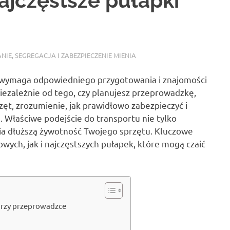
ajczęstsze pułapki
IE, SEGREGACJA I ZABEZPIECZENIE MIENIA
e wymaga odpowiedniego przygotowania i znajomości
iezależnie od tego, czy planujesz przeprowadzkę,
ęt, zrozumienie, jak prawidłowo zabezpieczyć i
e. Właściwe podejście do transportu nie tylko
nia dłuższą żywotność Twojego sprzętu. Kluczowe
wych, jak i najczęstszych pułapek, które mogą czaić
 przy przeprowadzce