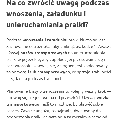
Na co zwrócić uwagę podczas
wnoszenia, załadunku i
unieruchamiania pralki?
Podczas
wnoszenia
i
załadunku
pralki kluczowe jest
zachowanie ostrożności, aby uniknąć uszkodzeń. Zawsze
używaj
pasów transportowych
do unieruchomienia
pralki w pojeździe, aby zapobiec jej przesuwaniu się i
przewracaniu. Upewnij się, że bęben jest zablokowany
za pomocą
śrub transportowych
, co sprzyja stabilności
urządzenia podczas transportu.
Planowanie trasy przenoszenia to kolejny ważny krok —
upewnij się, że jest wolna od przeszkód. Używaj
wózka
transportowego
, jeśli to możliwe, by ułatwić sobie
proces. Zawsze angażuj co najmniej dwie osoby do
podnoszenia pralki, chwytając ją za metalową ramę od