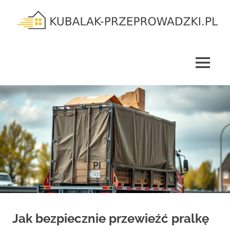
Skip
to
content
kubalak-
przeprowadzki.pl
MENU
Jak bezpiecznie przewieźć pralkę