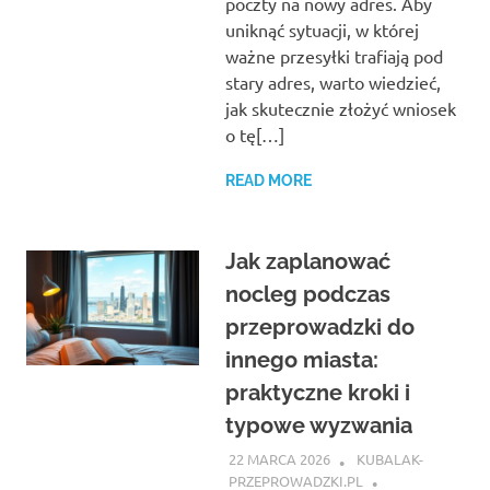
poczty na nowy adres. Aby
uniknąć sytuacji, w której
ważne przesyłki trafiają pod
stary adres, warto wiedzieć,
jak skutecznie złożyć wniosek
o tę[…]
READ MORE
Jak zaplanować
nocleg podczas
przeprowadzki do
innego miasta:
praktyczne kroki i
typowe wyzwania
22 MARCA 2026
KUBALAK-
PRZEPROWADZKI.PL