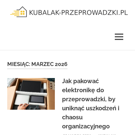
Skip
to
content
kubalak-
przeprowadzki.pl
MENU
MIESIĄC:
MARZEC 2026
Jak pakować
elektronikę do
przeprowadzki, by
uniknąć uszkodzeń i
chaosu
organizacyjnego