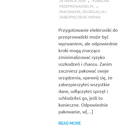
28 MARCA 2026
KUBALAK-
PRZEPROWADZKI.PL
PAKOWANIE, SEGREGACJA I
ZABEZPIECZENIE MIENIA
Przygotowanie elektroniki do
przeprowadzki może być
wyzwaniem, ale odpowiednie
kroki mogą znacząco
zminimalizować ryzyko
uszkodzeń i chaosu. Zanim
zaczniesz pakować swoje
urządzenia, upewnij się, że
zabezpieczyłeś wszystkie
dane, odłączyłeś sprzęt i
schłodziłeś go, jeśli to
konieczne. Odpowiednie
pakowanie, w[…]
READ MORE