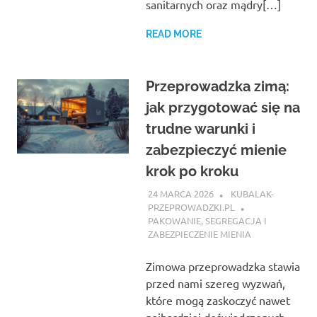
sanitarnych oraz mądry[…]
READ MORE
Przeprowadzka zimą:
jak przygotować się na
trudne warunki i
zabezpieczyć mienie
krok po kroku
24 MARCA 2026
KUBALAK-
PRZEPROWADZKI.PL
PAKOWANIE, SEGREGACJA I
ZABEZPIECZENIE MIENIA
Zimowa przeprowadzka stawia
przed nami szereg wyzwań,
które mogą zaskoczyć nawet
najbardziej doświadczonych.