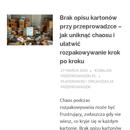
Brak opisu kartonów
przy przeprowadzce –
jak uniknąć chaosu i
ułatwić
rozpakowywanie krok
po kroku
27 MARCA 2026
KUBALAK-
PRZEPROWADZKI.PL
PLANOWANIE I ORGANIZACJA
PRZEPROWADZKI
Chaos podczas
rozpakowywania może być
frustrujący, zwłaszcza gdy nie
wiesz, co kryje się w każdym
kartonie. Brak opisu kartonów