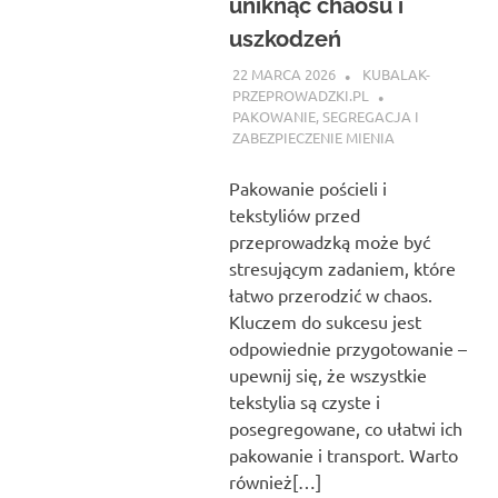
uniknąć chaosu i
uszkodzeń
22 MARCA 2026
KUBALAK-
PRZEPROWADZKI.PL
PAKOWANIE, SEGREGACJA I
ZABEZPIECZENIE MIENIA
Pakowanie pościeli i
tekstyliów przed
przeprowadzką może być
stresującym zadaniem, które
łatwo przerodzić w chaos.
Kluczem do sukcesu jest
odpowiednie przygotowanie –
upewnij się, że wszystkie
tekstylia są czyste i
posegregowane, co ułatwi ich
pakowanie i transport. Warto
również[…]