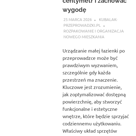
centymetr i zachować
wygodę
25 MARCA 2026
KUBALAK-
PRZEPROWADZKI.PL
ROZPAKOWANIE I ORGANIZACJA
NOWEGO MIESZKANIA
Urządzanie małej łazienki po
przeprowadzce może być
prawdziwym wyzwaniem,
szczególnie gdy każda
przestrzeń ma znaczenie.
Kluczowe jest zrozumienie,
jak zoptymalizować dostępną
powierzchnię, aby stworzyć
funkcjonalne i estetyczne
wnętrze, które będzie sprzyjać
codziennemu użytkowaniu.
Właściwy układ sprzętów