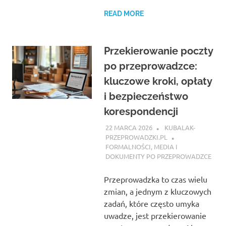
READ MORE
Przekierowanie poczty
po przeprowadzce:
kluczowe kroki, opłaty
i bezpieczeństwo
korespondencji
22 MARCA 2026
KUBALAK-
PRZEPROWADZKI.PL
FORMALNOŚCI, MEDIA I
DOKUMENTY PO PRZEPROWADZCE
Przeprowadzka to czas wielu
zmian, a jednym z kluczowych
zadań, które często umyka
uwadze, jest przekierowanie