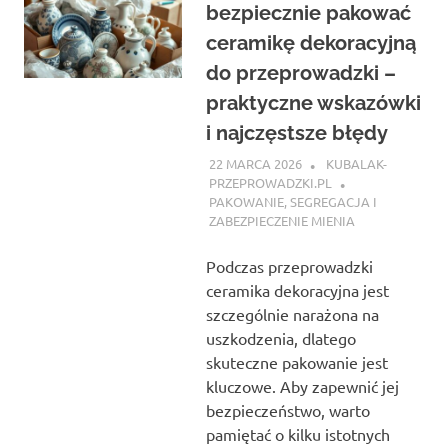
bezpiecznie pakować
ceramikę dekoracyjną
do przeprowadzki –
praktyczne wskazówki
i najczęstsze błędy
22 MARCA 2026
KUBALAK-
PRZEPROWADZKI.PL
PAKOWANIE, SEGREGACJA I
ZABEZPIECZENIE MIENIA
Podczas przeprowadzki
ceramika dekoracyjna jest
szczególnie narażona na
uszkodzenia, dlatego
skuteczne pakowanie jest
kluczowe. Aby zapewnić jej
bezpieczeństwo, warto
pamiętać o kilku istotnych