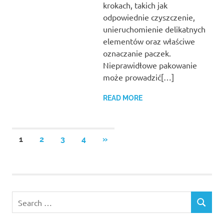
krokach, takich jak
odpowiednie czyszczenie,
unieruchomienie delikatnych
elementów oraz właściwe
oznaczanie paczek.
Nieprawidłowe pakowanie
może prowadzić[…]
READ MORE
Stronicowanie
NEXT
1
2
3
4
»
POSTS
wpisów
Search
SEARCH
for: