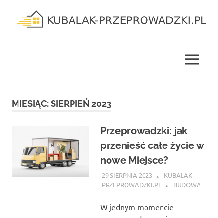
Skip
to
content
kubalak-
przeprowadzki.pl
MENU
MIESIĄC:
SIERPIEŃ 2023
Przeprowadzki: jak
przenieść całe życie w
nowe Miejsce?
29 SIERPNIA 2023
KUBALAK-
PRZEPROWADZKI.PL
BUDOWA
W jednym momencie