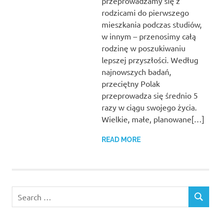
przeprowadzamy się z
rodzicami do pierwszego
mieszkania podczas studiów,
w innym – przenosimy całą
rodzinę w poszukiwaniu
lepszej przyszłości. Według
najnowszych badań,
przeciętny Polak
przeprowadza się średnio 5
razy w ciągu swojego życia.
Wielkie, małe, planowane[…]
READ MORE
Search
SEARCH
for: