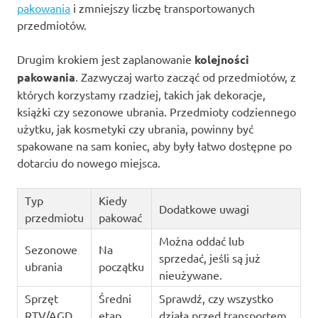
pakowania
i zmniejszy liczbę transportowanych
przedmiotów.
Drugim krokiem jest zaplanowanie
kolejności
pakowania
. Zazwyczaj warto zacząć od przedmiotów, z
których korzystamy rzadziej, takich jak dekoracje,
książki czy sezonowe ubrania. Przedmioty codziennego
użytku, jak kosmetyki czy ubrania, powinny być
spakowane na sam koniec, aby były łatwo dostępne po
dotarciu do nowego miejsca.
Typ
Kiedy
Dodatkowe uwagi
przedmiotu
pakować
Można oddać lub
Sezonowe
Na
sprzedać, jeśli są już
ubrania
początku
nieużywane.
Sprzęt
Średni
Sprawdź, czy wszystko
RTV/AGD
etap
działa przed transportem.