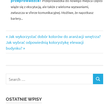
przeprowadzce?
Przeprowadzka do nowego miejsca często
wiąże się z ekscytacją, ale także z wieloma wyzwaniami,
zwłaszcza w sferze komunikacyjnej. Możliwe, że napotkasz
bariery...
Previous
Nawigacja
Jak wykorzystać dobór kolorów do aranżacji wnętrza?
Next
Post:
Jak wybrać odpowiednią kolorystykę elewacji
wpisu
Post:
budynku?
Search
SEARCH
for:
OSTATNIE WPISY