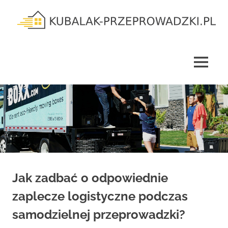
Skip
to
content
kubalak-
przeprowadzki.pl
MENU
Jak zadbać o odpowiednie
zaplecze logistyczne podczas
samodzielnej przeprowadzki?