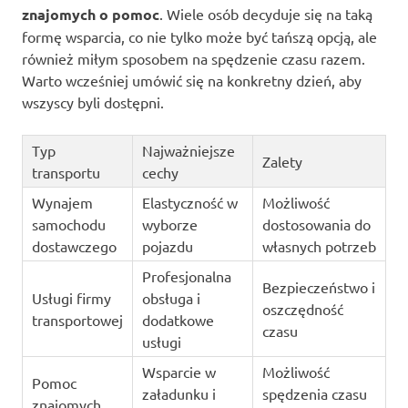
znajomych o pomoc
. Wiele osób decyduje się na taką
formę wsparcia, co nie tylko może być tańszą opcją, ale
również miłym sposobem na spędzenie czasu razem.
Warto wcześniej umówić się na konkretny dzień, aby
wszyscy byli dostępni.
Typ
Najważniejsze
Zalety
transportu
cechy
Wynajem
Elastyczność w
Możliwość
samochodu
wyborze
dostosowania do
dostawczego
pojazdu
własnych potrzeb
Profesjonalna
Bezpieczeństwo i
Usługi firmy
obsługa i
oszczędność
transportowej
dodatkowe
czasu
usługi
Wsparcie w
Możliwość
Pomoc
załadunku i
spędzenia czasu
znajomych