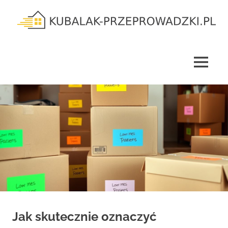
Skip
to
content
kubalak-
przeprowadzki.pl
MENU
Jak skutecznie oznaczyć