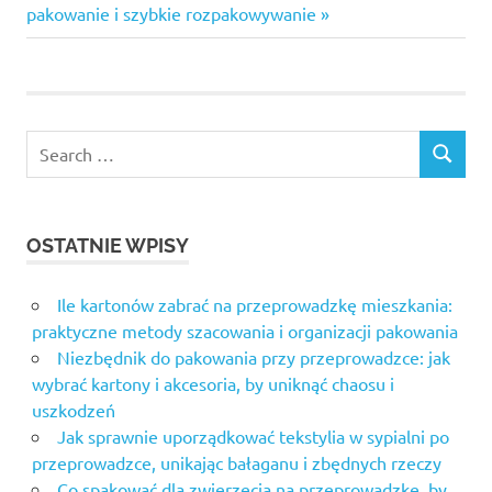
Post:
pakowanie i szybkie rozpakowywanie
Search
SEARCH
for:
OSTATNIE WPISY
Ile kartonów zabrać na przeprowadzkę mieszkania:
praktyczne metody szacowania i organizacji pakowania
Niezbędnik do pakowania przy przeprowadzce: jak
wybrać kartony i akcesoria, by uniknąć chaosu i
uszkodzeń
Jak sprawnie uporządkować tekstylia w sypialni po
przeprowadzce, unikając bałaganu i zbędnych rzeczy
Co spakować dla zwierzęcia na przeprowadzkę, by