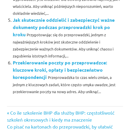
właściciela. Aby uniknąć późniejszych nieporozumień, warto
dokładnie wiedzieć,...
Jak skutecznie oddzielić i zabezpieczyć ważne
dokumenty podczas przeprowadzki krok po
kroku
Przygotowując się do przeprowadzki, jednym z
najważniejszych kroków jest skuteczne oddzielenie i
zabezpieczenie ważnych dokumentów. Aby uniknąć chaosu i
zagubienia istotnych informacji,...
Przekierowanie poczty po przeprowadzce:
kluczowe kroki, opłaty i bezpieczeństwo
korespondencji
Przeprowadzka to czas wielu zmian, a
jednym z kluczowych zadań, które często umyka uwadze, jest
przekierowanie poczty na nowy adres. Aby uniknąć...
Previous
Nawigacja
Co ile szkolenie BHP dla służby BHP: częstotliwość
Post:
szkoleń okresowych i kiedy ma znaczenie
wpisu
Next
Co pisać na kartonach do przeprowadzki, by ułatwić