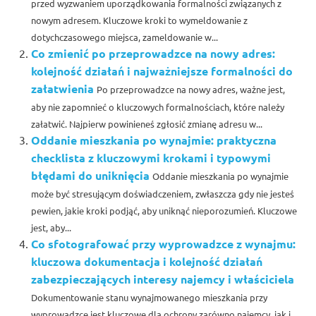
przed wyzwaniem uporządkowania formalności związanych z
nowym adresem. Kluczowe kroki to wymeldowanie z
dotychczasowego miejsca, zameldowanie w...
Co zmienić po przeprowadzce na nowy adres:
kolejność działań i najważniejsze formalności do
załatwienia
Po przeprowadzce na nowy adres, ważne jest,
aby nie zapomnieć o kluczowych formalnościach, które należy
załatwić. Najpierw powinieneś zgłosić zmianę adresu w...
Oddanie mieszkania po wynajmie: praktyczna
checklista z kluczowymi krokami i typowymi
błędami do uniknięcia
Oddanie mieszkania po wynajmie
może być stresującym doświadczeniem, zwłaszcza gdy nie jesteś
pewien, jakie kroki podjąć, aby uniknąć nieporozumień. Kluczowe
jest, aby...
Co sfotografować przy wyprowadzce z wynajmu:
kluczowa dokumentacja i kolejność działań
zabezpieczających interesy najemcy i właściciela
Dokumentowanie stanu wynajmowanego mieszkania przy
wyprowadzce jest kluczowe dla ochrony zarówno najemcy, jak i