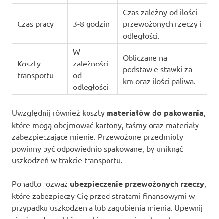
Czas zależny od ilości
Czas pracy
3-8 godzin
przewożonych rzeczy i
odległości.
W
Obliczane na
Koszty
zależności
podstawie stawki za
transportu
od
km oraz ilości paliwa.
odległości
Uwzględnij również koszty
materiałów do pakowania
,
które mogą obejmować kartony, taśmy oraz materiały
zabezpieczające mienie. Przewożone przedmioty
powinny być odpowiednio spakowane, by uniknąć
uszkodzeń w trakcie transportu.
Ponadto rozważ
ubezpieczenie przewożonych rzeczy
,
które zabezpieczy Cię przed stratami finansowymi w
przypadku uszkodzenia lub zagubienia mienia. Upewnij
się, że usługa, którą wybierasz, zawiera tego typu