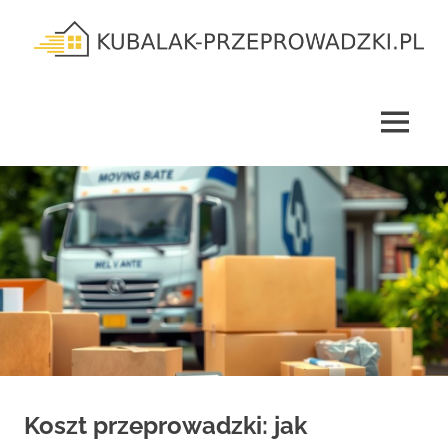
Skip
to
content
kubalak-
przeprowadzki.pl
MENU
Koszt przeprowadzki: jak