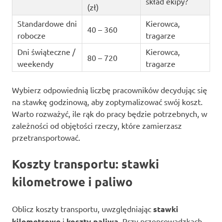
skład ekipy?
(zł)
Standardowe dni
Kierowca,
40 – 360
robocze
tragarze
Dni świąteczne /
Kierowca,
80 – 720
weekendy
tragarze
Wybierz odpowiednią liczbę pracowników decydując się
na stawkę godzinową, aby zoptymalizować swój koszt.
Warto rozważyć, ile rąk do pracy będzie potrzebnych, w
zależności od objętości rzeczy, które zamierzasz
przetransportować.
Koszty transportu: stawki
kilometrowe i paliwo
Oblicz koszty transportu, uwzględniając
stawki
kilometrowe
i
koszty paliwa
. Przy przeprowadzkach