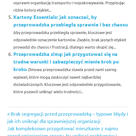
usprawni organizację transportu i rozpakowywania. Przypisując
różne kolory etykiet...
Kartony Essentials: jak oznaczać, by
przeprowadzka przebiegła sprawnie i bez chaosu
Aby przeprowadzka przebiegła sprawnie, kluczowe jest
odpowiednie oznaczenie kartonów. Zwykle, brak jasnych etykiet
prowadzi do chaosu i frustracji, dlatego warto skupić się...
Przeprowadzka zimą: jak przygotować się na
trudne warunki i zabezpieczyć mienie krok po
kroku
Zimowa przeprowadzka stawia przed nami szereg
wyzwań, które mogą zaskoczyć nawet najbardziej
doświadczonych. Kluczowe jest odpowiednie przygotowanie,
które pozwoli uniknąć wielu trudności...
Previous
Nawigacja
Brak segregacji przed przeprowadzką – typowe błędy i
Post:
jak ich uniknąć dla sprawniejszej organizacji
wpisu
Next
Jak kompleksowo przygotować mieszkanie z najmu
Post:
przed wniesieniem rzeczy, by uniknąć problemów i