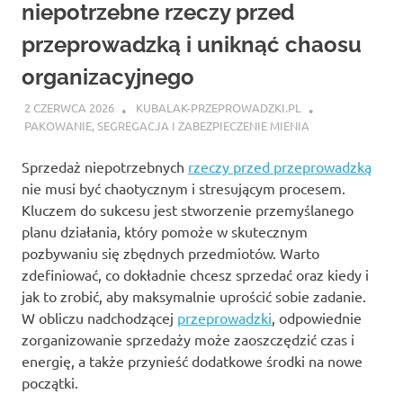
niepotrzebne rzeczy przed
przeprowadzką i uniknąć chaosu
organizacyjnego
2 CZERWCA 2026
KUBALAK-PRZEPROWADZKI.PL
PAKOWANIE, SEGREGACJA I ZABEZPIECZENIE MIENIA
Sprzedaż niepotrzebnych
rzeczy przed przeprowadzką
nie musi być chaotycznym i stresującym procesem.
Kluczem do sukcesu jest stworzenie przemyślanego
planu działania, który pomoże w skutecznym
pozbywaniu się zbędnych przedmiotów. Warto
zdefiniować, co dokładnie chcesz sprzedać oraz kiedy i
jak to zrobić, aby maksymalnie uprościć sobie zadanie.
W obliczu nadchodzącej
przeprowadzki
, odpowiednie
zorganizowanie sprzedaży może zaoszczędzić czas i
energię, a także przynieść dodatkowe środki na nowe
początki.