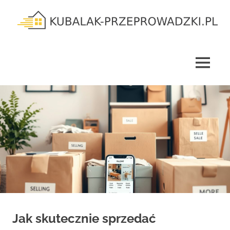
Skip
to
content
kubalak-
przeprowadzki.pl
MENU
Jak skutecznie sprzedać