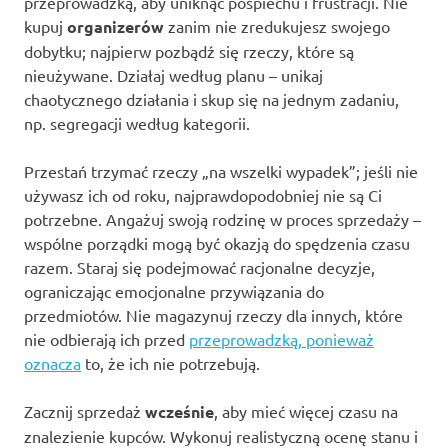
przeprowadzką, aby uniknąć pośpiechu i frustracji. Nie
kupuj
organizerów
zanim nie zredukujesz swojego
dobytku; najpierw pozbądź się rzeczy, które są
nieużywane. Działaj według planu – unikaj
chaotycznego działania i skup się na jednym zadaniu,
np. segregacji według kategorii.
Przestań trzymać rzeczy „na wszelki wypadek”; jeśli nie
używasz ich od roku, najprawdopodobniej nie są Ci
potrzebne. Angażuj swoją rodzinę w proces sprzedaży –
wspólne porządki mogą być okazją do spędzenia czasu
razem. Staraj się podejmować racjonalne decyzje,
ograniczając emocjonalne przywiązania do
przedmiotów. Nie magazynuj rzeczy dla innych, które
nie odbierają ich przed
przeprowadzką, ponieważ
oznacza
to, że ich nie potrzebują.
Zacznij sprzedaż
wcześnie
, aby mieć więcej czasu na
znalezienie kupców. Wykonuj realistyczną ocenę stanu i