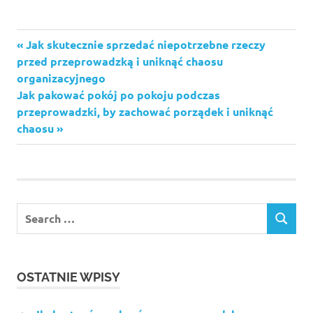
Previous
Jak skutecznie sprzedać niepotrzebne rzeczy
Nawigacja
Post:
przed przeprowadzką i uniknąć chaosu
wpisu
organizacyjnego
Next
Jak pakować pokój po pokoju podczas
Post:
przeprowadzki, by zachować porządek i uniknąć
chaosu
Search
SEARCH
for:
OSTATNIE WPISY