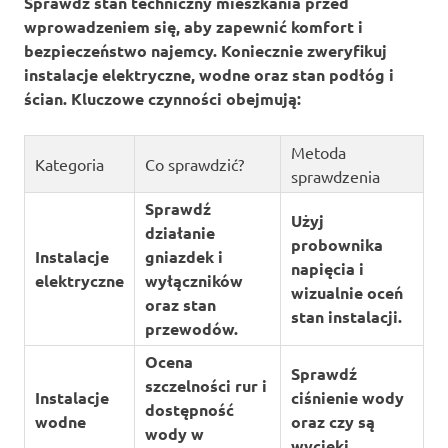
Sprawdź
stan techniczny mieszkania
przed
wprowadzeniem się, aby zapewnić komfort i
bezpieczeństwo najemcy. Koniecznie zweryfikuj
instalacje elektryczne
,
wodne
oraz stan
podłóg
i
ścian
. Kluczowe czynności obejmują:
Metoda
Kategoria
Co sprawdzić?
sprawdzenia
Sprawdź
Użyj
działanie
probownika
Instalacje
gniazdek i
napięcia i
elektryczne
wyłączników
wizualnie oceń
oraz stan
stan instalacji.
przewodów.
Ocena
Sprawdź
szczelności rur i
Instalacje
ciśnienie wody
dostępność
wodne
oraz czy są
wody w
wycieki.