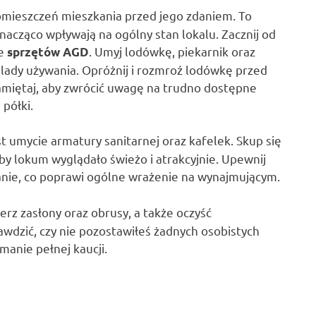
mieszczeń mieszkania przed jego zdaniem. To
znacząco wpływają na ogólny stan lokalu. Zacznij od
ie
. Umyj lodówkę, piekarnik oraz
sprzętów AGD
ślady używania. Opróżnij i rozmroź lodówkę przed
amiętaj, aby zwrócić uwagę na trudno dostępne
 półki.
st umycie armatury sanitarnej oraz kafelek. Skup się
aby lokum wyglądało świeżo i atrakcyjnie. Upewnij
tanie, co poprawi ogólne wrażenie na wynajmującym.
ierz zasłony oraz obrusy, a także oczyść
awdzić, czy nie pozostawiłeś żadnych osobistych
manie pełnej kaucji.