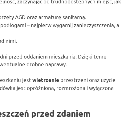
olejność, zaczynając od trudnodostępnych miejsc, jak
sprzęty AGD oraz armaturę sanitarną.
 podłogami – najpierw wygarnij zanieczyszczenia, a
od nimi.
ka dni przed oddaniem mieszkania. Dzięki temu
 ewentualne drobne naprawy.
eszkaniu jest
przestrzeni oraz użycie
wietrzenie
lodówka jest opróżniona, rozmrożona i wyłączona
eszczeń przed zdaniem