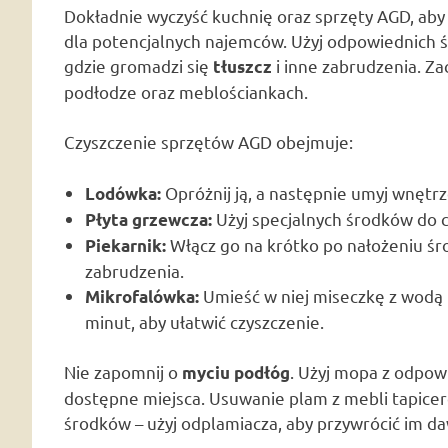
Dokładnie wyczyść kuchnię oraz sprzęty AGD, aby 
dla potencjalnych najemców. Użyj odpowiednich ś
gdzie gromadzi się
i inne zabrudzenia. Za
tłuszcz
podłodze oraz meblościankach.
Czyszczenie sprzętów AGD obejmuje:
Opróżnij ją, a następnie umyj wnętr
Lodówka:
Użyj specjalnych środków do c
Płyta grzewcza:
Włącz go na krótko po nałożeniu śr
Piekarnik:
zabrudzenia.
Umieść w niej miseczkę z wodą i
Mikrofalówka:
minut, aby ułatwić czyszczenie.
Nie zapomnij o
. Użyj mopa z odpow
myciu podłóg
dostępne miejsca. Usuwanie plam z mebli tapi
środków – użyj odplamiacza, aby przywrócić im d