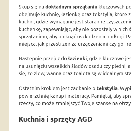
Skup się na
kluczowych po
dokładnym sprzątaniu
obejmuje kuchnię, łazienkę oraz tekstylia, które 
kuchni, gdzie wymagane jest staranne czyszczen
kuchenkę, zapewniając, aby nie pozostały w nich 
sprzątaniem, aby uniknąć uszkodzenia podłogi. P
miejsca, jak przestrzeń za urządzeniami czy górne
Następnie przejdź do
, gdzie kluczowe je
łazienki
na usunięciu wszelkich śladów osadu czy pleśni, 
się, że zlew, wanna oraz toaleta są w idealnym s
Ostatnim krokiem jest zadbanie o
. Wyp
tekstylia
powierzchnię kanap i materacy. Pamiętaj, aby spr
rzeczy, co może zmniejszyć Twoje szanse na otrzy
Kuchnia i sprzęty AGD