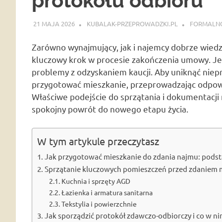
protokołu odbioru
21 MAJA 2026
KUBALAK-PRZEPROWADZKI.PL
FORMALNO
Zarówno wynajmujący, jak i najemcy dobrze wiedz
kluczowy krok w procesie zakończenia umowy. Jeśl
problemy z odzyskaniem kaucji. Aby uniknąć niep
przygotować mieszkanie, przeprowadzając odpowi
Właściwe podejście do sprzątania i dokumentacji n
spokojny powrót do nowego etapu życia.
W tym artykule przeczytasz
Jak przygotować mieszkanie do zdania najmu: pods
Sprzątanie kluczowych pomieszczeń przed zdaniem 
Kuchnia i sprzęty AGD
Łazienka i armatura sanitarna
Tekstylia i powierzchnie
Jak sporządzić protokół zdawczo-odbiorczy i co w n