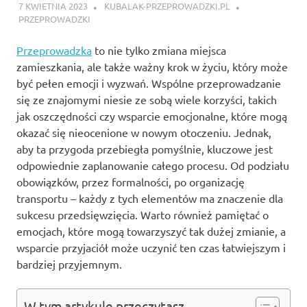
7 KWIETNIA 2023
KUBALAK-PRZEPROWADZKI.PL
PRZEPROWADZKI
Przeprowadzka
to nie tylko zmiana miejsca
zamieszkania, ale także ważny krok w życiu, który może
być pełen emocji i wyzwań. Wspólne przeprowadzanie
się ze znajomymi niesie ze sobą wiele korzyści, takich
jak oszczędności czy wsparcie emocjonalne, które mogą
okazać się nieocenione w nowym otoczeniu. Jednak,
aby ta przygoda przebiegła pomyślnie, kluczowe jest
odpowiednie zaplanowanie całego procesu. Od podziału
obowiązków, przez formalności, po organizację
transportu – każdy z tych elementów ma znaczenie dla
sukcesu przedsięwzięcia. Warto również pamiętać o
emocjach, które mogą towarzyszyć tak dużej zmianie, a
wsparcie przyjaciół może uczynić ten czas łatwiejszym i
bardziej przyjemnym.
W tym artykule przeczytasz