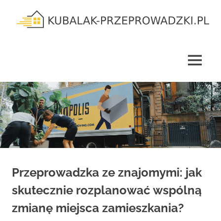
Skip
to
content
kubalak-
przeprowadzki.pl
MENU
Przeprowadzka ze znajomymi: jak
skutecznie rozplanować wspólną
zmianę miejsca zamieszkania?