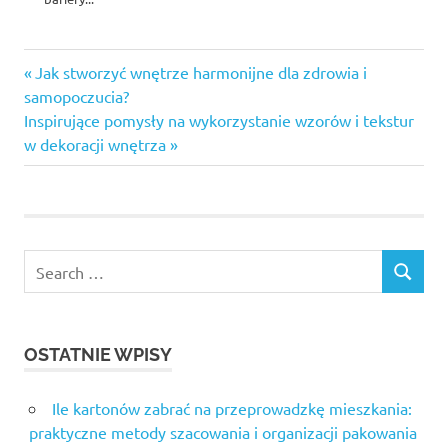
Previous
Nawigacja
Jak stworzyć wnętrze harmonijne dla zdrowia i
Post:
samopoczucia?
wpisu
Next
Inspirujące pomysły na wykorzystanie wzorów i tekstur
Post:
w dekoracji wnętrza
Search
SEARCH
for:
OSTATNIE WPISY
Ile kartonów zabrać na przeprowadzkę mieszkania:
praktyczne metody szacowania i organizacji pakowania