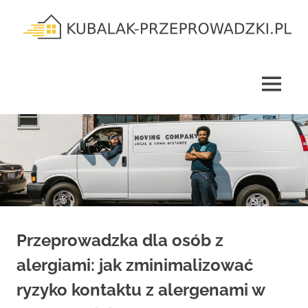
Skip
to
content
kubalak-
przeprowadzki.pl
MENU
Przeprowadzka dla osób z
alergiami: jak zminimalizować
ryzyko kontaktu z alergenami w