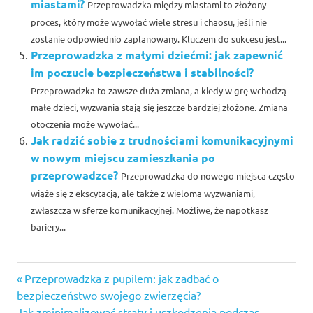
miastami?
Przeprowadzka między miastami to złożony
proces, który może wywołać wiele stresu i chaosu, jeśli nie
zostanie odpowiednio zaplanowany. Kluczem do sukcesu jest...
Przeprowadzka z małymi dziećmi: jak zapewnić
im poczucie bezpieczeństwa i stabilności?
Przeprowadzka to zawsze duża zmiana, a kiedy w grę wchodzą
małe dzieci, wyzwania stają się jeszcze bardziej złożone. Zmiana
otoczenia może wywołać...
Jak radzić sobie z trudnościami komunikacyjnymi
w nowym miejscu zamieszkania po
przeprowadzce?
Przeprowadzka do nowego miejsca często
wiąże się z ekscytacją, ale także z wieloma wyzwaniami,
zwłaszcza w sferze komunikacyjnej. Możliwe, że napotkasz
bariery...
Previous
Nawigacja
Przeprowadzka z pupilem: jak zadbać o
Post:
bezpieczeństwo swojego zwierzęcia?
wpisu
Next
Jak zminimalizować straty i uszkodzenia podczas