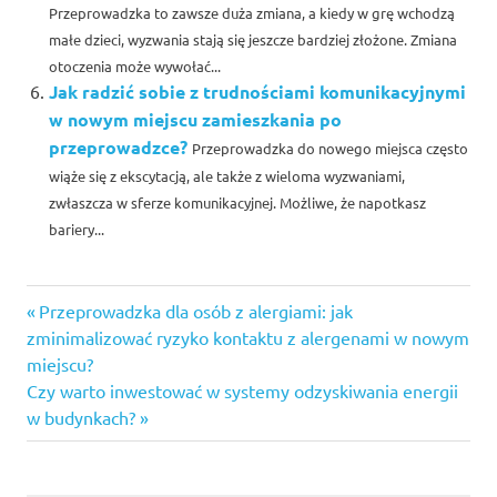
Przeprowadzka to zawsze duża zmiana, a kiedy w grę wchodzą
małe dzieci, wyzwania stają się jeszcze bardziej złożone. Zmiana
otoczenia może wywołać...
Jak radzić sobie z trudnościami komunikacyjnymi
w nowym miejscu zamieszkania po
przeprowadzce?
Przeprowadzka do nowego miejsca często
wiąże się z ekscytacją, ale także z wieloma wyzwaniami,
zwłaszcza w sferze komunikacyjnej. Możliwe, że napotkasz
bariery...
Previous
Nawigacja
Przeprowadzka dla osób z alergiami: jak
Post:
zminimalizować ryzyko kontaktu z alergenami w nowym
wpisu
miejscu?
Next
Czy warto inwestować w systemy odzyskiwania energii
Post:
w budynkach?