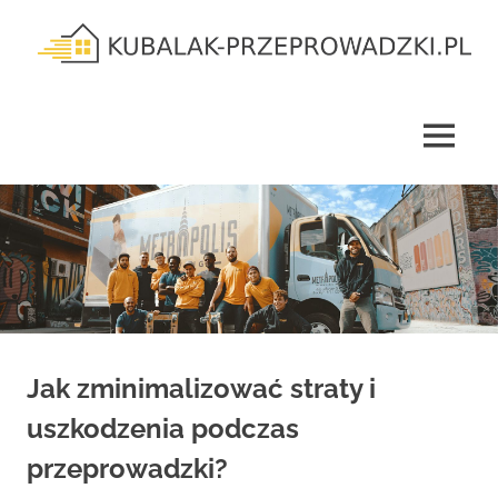
Skip
to
content
kubalak-
przeprowadzki.pl
MENU
Jak zminimalizować straty i
uszkodzenia podczas
przeprowadzki?