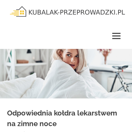
Skip
to
content
kubalak-
przeprowadzki.pl
MENU
Odpowiednia kołdra lekarstwem
na zimne noce