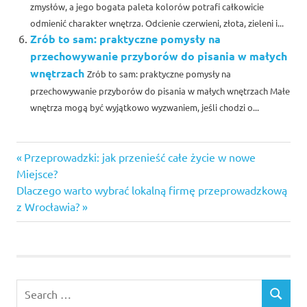
zmysłów, a jego bogata paleta kolorów potrafi całkowicie
odmienić charakter wnętrza. Odcienie czerwieni, złota, zieleni i...
Zrób to sam: praktyczne pomysły na
przechowywanie przyborów do pisania w małych
wnętrzach
Zrób to sam: praktyczne pomysły na
przechowywanie przyborów do pisania w małych wnętrzach Małe
wnętrza mogą być wyjątkowo wyzwaniem, jeśli chodzi o...
Previous
Nawigacja
Przeprowadzki: jak przenieść całe życie w nowe
Post:
Miejsce?
wpisu
Next
Dlaczego warto wybrać lokalną firmę przeprowadzkową
Post:
z Wrocławia?
Search
SEARCH
for: