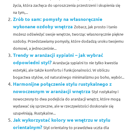
życia, która zachęca do uproszczenia przestrzeni i skupienia się
na tym,...
Zrób to sam: pomysły na własnoręcznie
wykonane ozdoby wnętrza
Zobacz, jak prosto i tanio
możesz odświeżyć swoje wnętrze, tworząc własnoręcznie piękne
ozdoby. Przedstawiamy pomysły, które dodadzą uroku twojemu
domowi, a jednocześnie...
Trendy w aranżacji sypialni – jak wybrać
odpowiedni styl?
Aranżacja sypialni to nie tylko kwestia
estetyki, ale także komfortu i funkcjonalności. W obliczu
bogactwa stylów, od naturalnego minimalizmu po boho, wybór...
Harmonijne połączenie stylu rustykalnego z
nowoczesnym w aranżacji wnętrza
Styl rustykalny i
nowoczesny to dwa podejścia do aranżacji wnętrz, które mogą
wydawać się sprzeczne, ale w rzeczywistości doskonale się
uzupełniają. Rustykalne...
Jak wykorzystać kolory we wnętrzu w stylu
orientalnym?
Styl orientalny to prawdziwa uczta dla