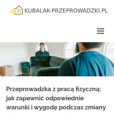
Skip
to
content
kubalak-
przeprowadzki.pl
MENU
Przeprowadzka z pracą fizyczną:
jak zapewnić odpowiednie
warunki i wygodę podczas zmiany