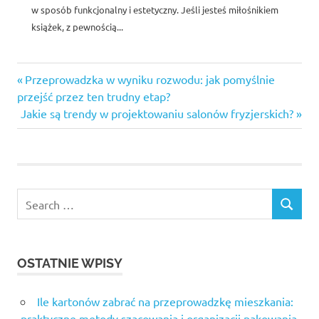
w sposób funkcjonalny i estetyczny. Jeśli jesteś miłośnikiem
książek, z pewnością...
Previous
Nawigacja
Przeprowadzka w wyniku rozwodu: jak pomyślnie
Post:
przejść przez ten trudny etap?
wpisu
Next
Jakie są trendy w projektowaniu salonów fryzjerskich?
Post:
Search
SEARCH
for:
OSTATNIE WPISY
Ile kartonów zabrać na przeprowadzkę mieszkania:
praktyczne metody szacowania i organizacji pakowania