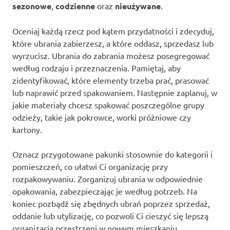
sezonowe
,
codzienne
oraz
nieużywane
.
Oceniaj każdą rzecz pod kątem przydatności i zdecyduj,
które ubrania zabierzesz, a które oddasz, sprzedasz lub
wyrzucisz. Ubrania do zabrania możesz posegregować
według rodzaju i przeznaczenia. Pamiętaj, aby
zidentyfikować, które elementy trzeba prać, prasować
lub naprawić przed spakowaniem. Następnie zaplanuj, w
jakie materiały chcesz spakować poszczególne grupy
odzieży, takie jak pokrowce, worki próżniowe czy
kartony.
Oznacz przygotowane pakunki stosownie do kategorii i
pomieszczeń, co ułatwi Ci organizację przy
rozpakowywaniu. Zorganizuj ubrania w odpowiednie
opakowania, zabezpieczając je według potrzeb. Na
koniec pozbądź się zbędnych ubrań poprzez sprzedaż,
oddanie lub utylizację, co pozwoli Ci cieszyć się lepszą
organizacją przestrzeni w nowym mieszkaniu.