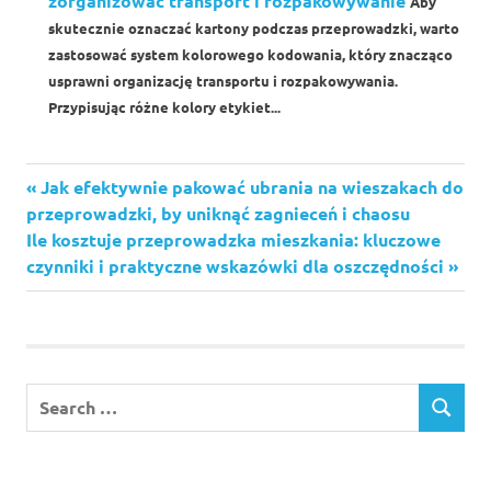
zorganizować transport i rozpakowywanie
Aby
skutecznie oznaczać kartony podczas przeprowadzki, warto
zastosować system kolorowego kodowania, który znacząco
usprawni organizację transportu i rozpakowywania.
Przypisując różne kolory etykiet...
Previous
Jak efektywnie pakować ubrania na wieszakach do
Nawigacja
Post:
przeprowadzki, by uniknąć zagnieceń i chaosu
wpisu
Next
Ile kosztuje przeprowadzka mieszkania: kluczowe
Post:
czynniki i praktyczne wskazówki dla oszczędności
Search
SEARCH
for: