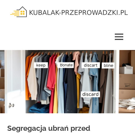
Skip
to
content
kubalak-
przeprowadzki.pl
MENU
Segregacja ubrań przed