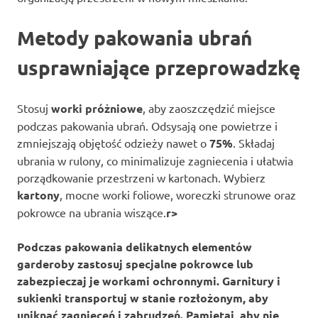
Metody pakowania ubrań
usprawniające przeprowadzkę
Stosuj
worki próżniowe
, aby zaoszczędzić miejsce
podczas pakowania ubrań. Odsysają one powietrze i
zmniejszają objętość odzieży nawet o
75%
. Składaj
ubrania w rulony, co minimalizuje zagniecenia i ułatwia
porządkowanie przestrzeni w kartonach. Wybierz
kartony
, mocne worki foliowe, woreczki strunowe oraz
pokrowce na ubrania wiszące.
r>
Podczas pakowania delikatnych elementów
garderoby zastosuj
specjalne pokrowce
lub
zabezpieczaj je workami ochronnymi. Garnitury i
sukienki transportuj w stanie rozłożonym, aby
uniknąć zagnieceń i zabrudzeń. Pamiętaj, aby nie