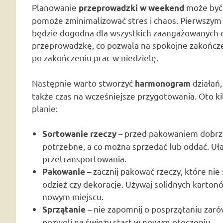
Planowanie
może być
przeprowadzki w weekend
pomoże zminimalizować stres i chaos. Pierwszym 
będzie dogodna dla wszystkich zaangażowanych 
przeprowadzkę, co pozwala na spokojne zakończe
po zakończeniu prac w niedzielę.
Następnie warto stworzyć
działań,
harmonogram
także czas na wcześniejsze przygotowania. Oto k
planie:
– przed pakowaniem dobrze
Sortowanie rzeczy
potrzebne, a co można sprzedać lub oddać. Uła
przetransportowania.
– zacznij pakować rzeczy, które ni
Pakowanie
odzież czy dekoracje. Używaj solidnych karton
nowym miejscu.
– nie zapomnij o posprzątaniu zaró
Sprzątanie
pozwoli na świeży start w nowym otoczeniu.