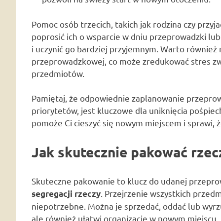
Pomoc osób trzecich, takich jak rodzina czy przy
poprosić ich o wsparcie w dniu przeprowadzki lu
i uczynić go bardziej przyjemnym. Warto również 
przeprowadzkowej, co może zredukować stres zwią
przedmiotów.
Pamiętaj, że odpowiednie zaplanowanie przepro
priorytetów, jest kluczowe dla uniknięcia pośpi
pomoże Ci cieszyć się nowym miejscem i sprawi, ż
Jak skutecznie pakować rze
Skuteczne pakowanie to klucz do udanej przeprow
. Przejrzenie wszystkich przedm
segregacji rzeczy
niepotrzebne. Można je sprzedać, oddać lub wyrzu
ale również ułatwi organizację w nowym miejscu.