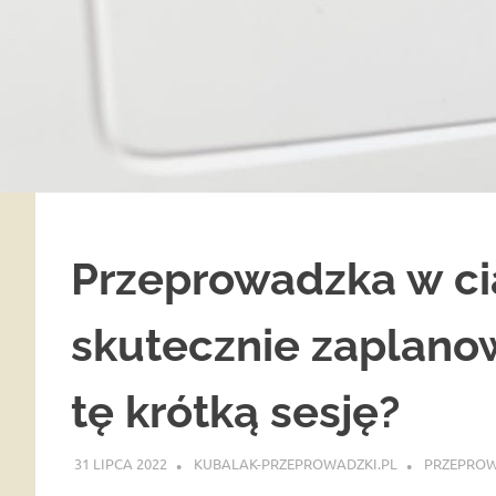
Przeprowadzka w ci
skutecznie zaplano
tę krótką sesję?
31 LIPCA 2022
KUBALAK-PRZEPROWADZKI.PL
PRZEPROW