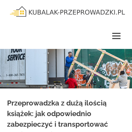
Skip
to
content
kubalak-
przeprowadzki.pl
MENU
Przeprowadzka z dużą ilością
książek: jak odpowiednio
zabezpieczyć i transportować