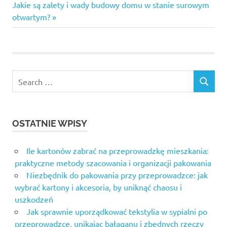
wpisu
Next
Jakie są zalety i wady budowy domu w stanie surowym
Post:
otwartym?
Search
SEARCH
for:
OSTATNIE WPISY
Ile kartonów zabrać na przeprowadzkę mieszkania:
praktyczne metody szacowania i organizacji pakowania
Niezbędnik do pakowania przy przeprowadzce: jak
wybrać kartony i akcesoria, by uniknąć chaosu i
uszkodzeń
Jak sprawnie uporządkować tekstylia w sypialni po
przeprowadzce, unikając bałaganu i zbędnych rzeczy