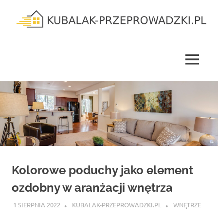
Skip
to
content
kubalak-
przeprowadzki.pl
MENU
Kolorowe poduchy jako element
ozdobny w aranżacji wnętrza
1 SIERPNIA 2022
KUBALAK-PRZEPROWADZKI.PL
WNĘTRZE