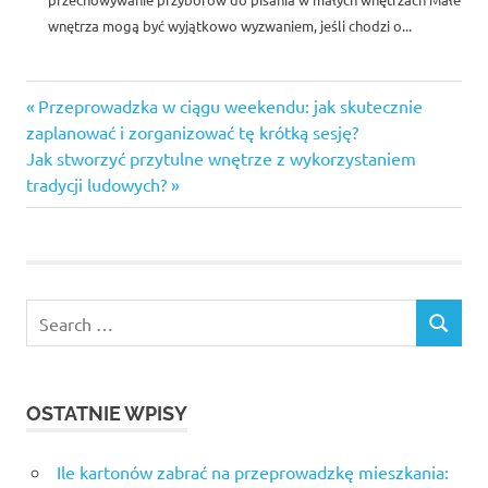
wnętrza mogą być wyjątkowo wyzwaniem, jeśli chodzi o...
Previous
Nawigacja
Przeprowadzka w ciągu weekendu: jak skutecznie
Post:
zaplanować i zorganizować tę krótką sesję?
wpisu
Next
Jak stworzyć przytulne wnętrze z wykorzystaniem
Post:
tradycji ludowych?
Search
SEARCH
for:
OSTATNIE WPISY
Ile kartonów zabrać na przeprowadzkę mieszkania: