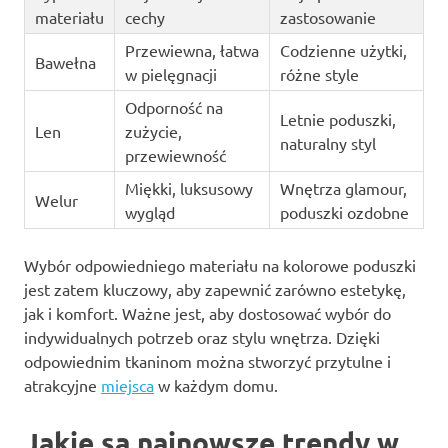
materiału
cechy
zastosowanie
Przewiewna, łatwa
Codzienne użytki,
Bawełna
w pielęgnacji
różne style
Odporność na
Letnie poduszki,
Len
zużycie,
naturalny styl
przewiewność
Miękki, luksusowy
Wnętrza glamour,
Welur
wygląd
poduszki ozdobne
Wybór odpowiedniego materiału na kolorowe poduszki
jest zatem kluczowy, aby zapewnić zarówno estetykę,
jak i komfort. Ważne jest, aby dostosować wybór do
indywidualnych potrzeb oraz stylu wnętrza. Dzięki
odpowiednim tkaninom można stworzyć przytulne i
atrakcyjne
miejsca
w każdym domu.
Jakie są najnowsze trendy w