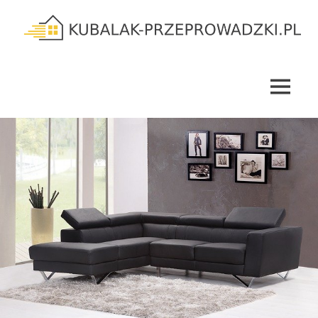
Skip
to
content
kubalak-
przeprowadzki.pl
MENU