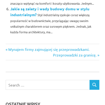
znacząco wpłynąć na komfort i koszty użytkowania. Jednym...
Jakie są zalety i wady budowy domu w stylu
industrialnym?
Styl industrialny zyskuje coraz większą
popularność w budownictwie, przyciągając uwagę swoim
unikalnym charakterem oraz surowym pięknem. Jednak, jak
każda forma architektury, ma...
Previous
Nawigacja
Wynajem firmy zajmującej się przeprowadzkami.
Post:
Next
Przeprowadzki za granicę.
wpisu
Post:
Search
SEARCH
for:
OSTATNIE WPISY