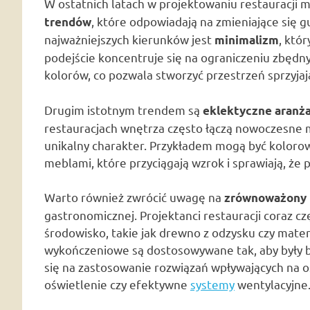
W ostatnich latach w projektowaniu restauracj
, które odpowiadają na zmieniające się g
trendów
najważniejszych kierunków jest
, któ
minimalizm
podejście koncentruje się na ograniczeniu zbęd
kolorów, co pozwala stworzyć przestrzeń sprzyjają
Drugim istotnym trendem są
eklektyczne aranż
restauracjach wnętrza często łączą nowoczesne 
unikalny charakter. Przykładem mogą być koloro
meblami, które przyciągają wzrok i sprawiają, że 
Warto również zwrócić uwagę na
zrównoważony 
gastronomicznej. Projektanci restauracji coraz cz
środowisko, takie jak drewno z odzysku czy mate
wykończeniowe są dostosowywane tak, aby były ba
się na zastosowanie rozwiązań wpływających na os
oświetlenie czy efektywne
systemy
wentylacyjne