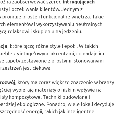
i można zaobserwować szereg
intrygujących
usty i oczekiwania klientów. Jednym z
ry promuje proste i funkcjonalne wnętrza. Takie
nych elementów i wykorzystywaniu neutralnych
cą relaksowi i skupieniu na jedzeniu.
, które łączą różne style i epoki. W takich
acje
meble z vintage’owymi akcentami, co nadaje im
we tapety zestawione z prostymi, stonowanymi
przestrzeń jest ciekawa.
, który ma coraz większe znaczenie w branży
rozwój
ęściej wybierają materiały o niskim wpływie na
riały kompozytowe. Techniki budowlane i
rdziej ekologiczne. Ponadto, wiele lokali decyduje
zczędność energii, takich jak inteligentne
.