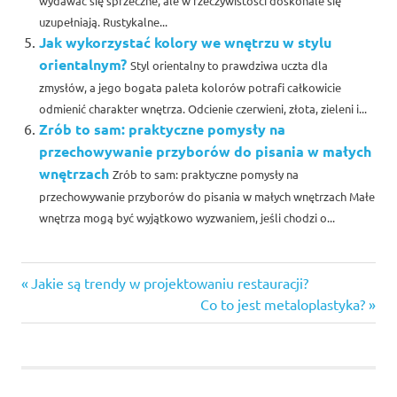
wydawać się sprzeczne, ale w rzeczywistości doskonale się
uzupełniają. Rustykalne...
Jak wykorzystać kolory we wnętrzu w stylu
orientalnym?
Styl orientalny to prawdziwa uczta dla
zmysłów, a jego bogata paleta kolorów potrafi całkowicie
odmienić charakter wnętrza. Odcienie czerwieni, złota, zieleni i...
Zrób to sam: praktyczne pomysły na
przechowywanie przyborów do pisania w małych
wnętrzach
Zrób to sam: praktyczne pomysły na
przechowywanie przyborów do pisania w małych wnętrzach Małe
wnętrza mogą być wyjątkowo wyzwaniem, jeśli chodzi o...
Previous
Nawigacja
Jakie są trendy w projektowaniu restauracji?
Post:
Next
Co to jest metaloplastyka?
wpisu
Post: