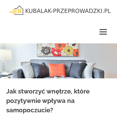
Skip
to
content
kubalak-
przeprowadzki.pl
MENU
Jak stworzyć wnętrze, które
pozytywnie wpływa na
samopoczucie?