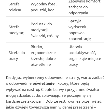
Zapewnia komfort,
Strefa
Wygodny fotel,
zachęca do
relaksu
poduszki, koc
odpoczynku
Sprzyja
Poduszki do
Strefa
wyciszeniu,
medytacji,
medytacji
poprawia
świeczki, rośliny
koncentrację
Biurko,
Ułatwia
Strefa do
ergonomiczne
produktywność,
pracy
krzesło, dobre
organizuje miejsce
oświetlenie
pracy
Kiedy już wybierzemy odpowiednie strefy, warto zadbać
o odpowiednie
oświetlenie
i kolory, które będą
wpływać na nastrój. Ciepłe barwy i przyjemne światło
mogą zdziałać cuda, sprawiając, że poczujemy się
bardziej zrelaksowani. Dobrze jest również przemyśleć,
jakie dźwięki towarzyszą nam w danej przestrzeni –