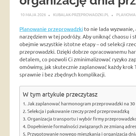
organizację dnia pr
10 MAJA 2026
KUBALAK-PRZEPROWADZKI.PL
PLANOWAN
Planowanie przeprowadzki
to nie lada wyzwanie,
narzędziem w tej podróży. Aby uniknąć chaosu i s
obejmie wszystkie istotne etapy – od selekcji rze
przeprowadzki. Dzięki dobrze opracowanemu h
detalem, co pozwoli Ci zminimalizować ryzyko za
omówimy, jak skutecznie zaplanować każdy krok T
sprawnie i bez zbędnych komplikacji.
W tym artykule przeczytasz
Jak zaplanować harmonogram przeprowadzki na 30 d
Selekcja i pakowanie rzeczy przed przeprowadzką
Organizacja transportu i wybór firmy przeprowadzk
Dopełnienie formalności związanych ze zmianą adre
Przygotowanie nowego mieszkania i organizacja dn