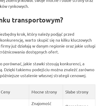
iej zidentyfikować swoje mocne i słabe strony oraz
nków rynkowych.
ynku transportowym?
iezbędny krok, który należy podjąć przed
 konkurencję, warto skupić się na kilku kluczowych
firmy już działają w danym regionie oraz jakie usługi
zróżnicowania dostępnych ofert.
 porównać, jakie stawki stosują konkurenci, a
ją. Dzięki takiemu podejściu można znaleźć zarówno
i późniejsze ustalenie własnej strategii cenowej.
Ceny
Mocne strony
Słabe strony
Znajomość