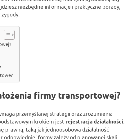
jdziesz niezbędne informacje i praktyczne porady,
rzygody.
towej?
?
rtowe?
ałożenia firmy transportowej?
wymaga przemyślanej strategii oraz zrozumienia
 podstawowym krokiem jest
.
rejestracja działalności
ę prawną, taką jak jednoosobowa działalność
ór odpowiedniej formy zależy od planowanej skali