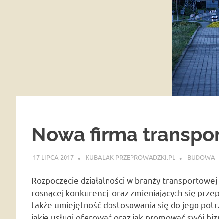
Nowa firma transpo
17 LIPCA 2017
KUBALAK-PRZEPROWADZKI.PL
BUDOWA
Rozpoczęcie działalności w branży transportowej 
rosnącej konkurencji oraz zmieniających się przep
także umiejętność dostosowania się do jego potr
jakie usługi oferować oraz jak promować swój biz