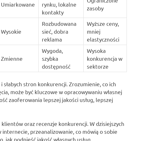
Ograniczone
Umiarkowane
rynku, lokalne
zasoby
kontakty
Rozbudowana
Wyższe ceny,
Wysokie
sieć, dobra
mniej
reklama
elastyczności
Wygoda,
Wysoka
Zmienne
szybka
konkurencja w
dostępność
sektorze
 słabych stron konkurencji. Zrozumienie, co ich
nięcia, może być kluczowe w opracowywaniu własnej
ść zaoferowania lepszej jakości usług, lepszej
klientów oraz recenzje konkurencji. W dzisiejszych
w internecie, przeanalizowanie, co mówią o sobie
, jak podnieść jakość własnych usług