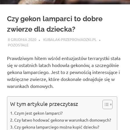
Czy gekon lamparci to dobre
zwierze dla dziecka?
8 GRUDNIA 2020
KUBALAK-PRZEPROWADZKI.PL
POZOSTAŁE
Prawdziwym hitem wśród entuzjastów terrarystki stała
się w ostatnich latach hodowla gekonów, a szczególnie
gekona lamparciego. Jest to z pewnością interesujące i
wdzięczne zwierze, które doskonale odnajduje się w
warunkach domowych.
W tym artykule przeczytasz
Czym jest gekon lamparci?
Czy łatwo hodować gekona w warunkach domowych?
Czy gekona lamparciego można kupić dziecku?