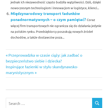
jednak ich niezawodność często budziła wątpliwości. Dziś, dzięki
nowoczesnym technologiom i innowacjom w logistyce, klienci...
Międzynarodowy transport ładunków
ponadnormatywnych – o czym pamiętać?
Coraz
więcej firm transportowych nie ogranicza się do działania jedynie
na polskim rynku. Przedsiębiorcy poszukują nowych źródeł
dochodów, a także dostawców poza...
Previous
Nawigacja
Przeprowadzka w czasie ciąży: jak zadbać o
Post:
bezpieczeństwo siebie i dziecka?
wpisu
Next
Inspirujące łazienki w stylu skandynawsko-
Post:
marynistycznym
Search
SEARCH
for: