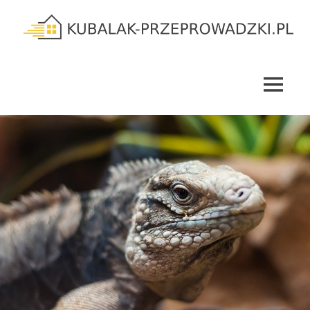
Skip
to
content
kubalak-
przeprowadzki.pl
MENU