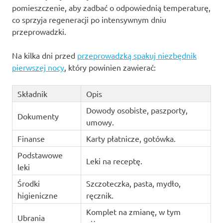
pomieszczenie, aby zadbać o odpowiednią temperaturę,
co sprzyja regeneracji po intensywnym dniu
przeprowadzki.
Na kilka dni przed
przeprowadzką spakuj niezbędnik
pierwszej nocy
, który powinien zawierać:
Składnik
Opis
Dowody osobiste, paszporty,
Dokumenty
umowy.
Finanse
Karty płatnicze, gotówka.
Podstawowe
Leki na receptę.
leki
Środki
Szczoteczka, pasta, mydło,
higieniczne
ręcznik.
Komplet na zmianę, w tym
Ubrania