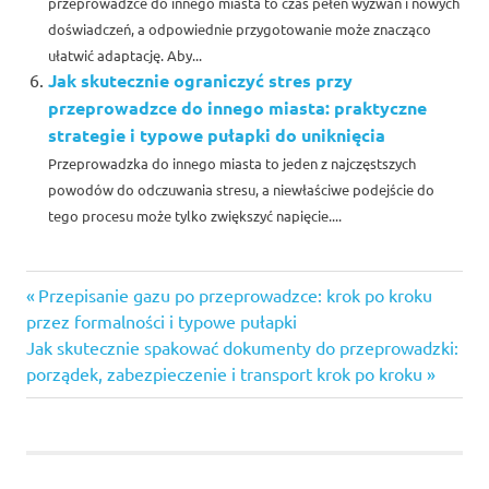
przeprowadzce do innego miasta to czas pełen wyzwań i nowych
doświadczeń, a odpowiednie przygotowanie może znacząco
ułatwić adaptację. Aby...
Jak skutecznie ograniczyć stres przy
przeprowadzce do innego miasta: praktyczne
strategie i typowe pułapki do uniknięcia
Przeprowadzka do innego miasta to jeden z najczęstszych
powodów do odczuwania stresu, a niewłaściwe podejście do
tego procesu może tylko zwiększyć napięcie....
Previous
Nawigacja
Przepisanie gazu po przeprowadzce: krok po kroku
Post:
przez formalności i typowe pułapki
wpisu
Next
Jak skutecznie spakować dokumenty do przeprowadzki:
Post:
porządek, zabezpieczenie i transport krok po kroku