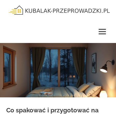
Skip
to
content
kubalak-
przeprowadzki.pl
MENU
Co spakować i przygotować na