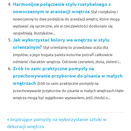
Harmonijne połączenie stylu rustykalnego z
nowoczesnym w aranżacji wnętrza
Styl rustykalny i
nowoczesny to dwa podejścia do aranżacji wnętrz, które mogą
wydawać się sprzeczne, ale w rzeczywistości doskonale się
uzupełniają. Rustykalne...
Jak wykorzystać kolory we wnętrzu w stylu
orientalnym?
Styl orientalny to prawdziwa uczta dla
zmysłów, a jego bogata paleta kolorów potrafi całkowicie
odmienić charakter wnętrza. Odcienie czerwieni, złota, zieleni i...
Zrób to sam: praktyczne pomysły na
przechowywanie przyborów do pisania w małych
wnętrzach
Zrób to sam: praktyczne pomysły na
przechowywanie przyborów do pisania w małych wnętrzach Małe
wnętrza mogą być wyjątkowo wyzwaniem, jeśli chodzi o...
Previous
Nawigacja
Inspirujące pomysły na wykorzystanie sztuki w
Post:
dekoracji wnętrza