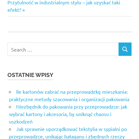
wpisu
Next
Przytulność w industrialnym stylu – jak uzyskać taki
Post:
efekt?
Search
SEARCH
for:
OSTATNIE WPISY
Ile kartonów zabrać na przeprowadzkę mieszkania:
praktyczne metody szacowania i organizacji pakowania
Niezbędnik do pakowania przy przeprowadzce: jak
wybrać kartony i akcesoria, by uniknąć chaosu i
uszkodzeń
Jak sprawnie uporządkować tekstylia w sypialni po
przeprowadzce, unikając bałaganu i zbędnych rzeczy