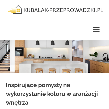
Skip
to
content
kubalak-
przeprowadzki.pl
MENU
Inspirujące pomysły na
wykorzystanie koloru w aranżacji
wnętrza