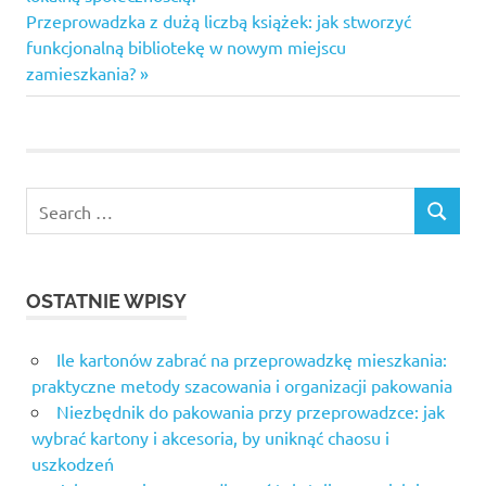
wpisu
Next
Przeprowadzka z dużą liczbą książek: jak stworzyć
Post:
funkcjonalną bibliotekę w nowym miejscu
zamieszkania?
Search
SEARCH
for:
OSTATNIE WPISY
Ile kartonów zabrać na przeprowadzkę mieszkania:
praktyczne metody szacowania i organizacji pakowania
Niezbędnik do pakowania przy przeprowadzce: jak
wybrać kartony i akcesoria, by uniknąć chaosu i
uszkodzeń