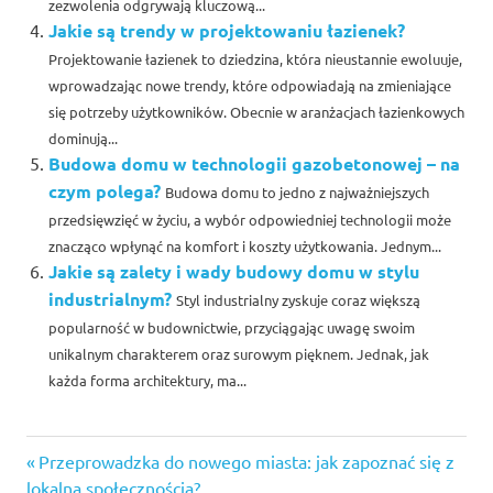
zezwolenia odgrywają kluczową...
Jakie są trendy w projektowaniu łazienek?
Projektowanie łazienek to dziedzina, która nieustannie ewoluuje,
wprowadzając nowe trendy, które odpowiadają na zmieniające
się potrzeby użytkowników. Obecnie w aranżacjach łazienkowych
dominują...
Budowa domu w technologii gazobetonowej – na
czym polega?
Budowa domu to jedno z najważniejszych
przedsięwzięć w życiu, a wybór odpowiedniej technologii może
znacząco wpłynąć na komfort i koszty użytkowania. Jednym...
Jakie są zalety i wady budowy domu w stylu
industrialnym?
Styl industrialny zyskuje coraz większą
popularność w budownictwie, przyciągając uwagę swoim
unikalnym charakterem oraz surowym pięknem. Jednak, jak
każda forma architektury, ma...
Previous
Nawigacja
Przeprowadzka do nowego miasta: jak zapoznać się z
Post:
lokalną społecznością?