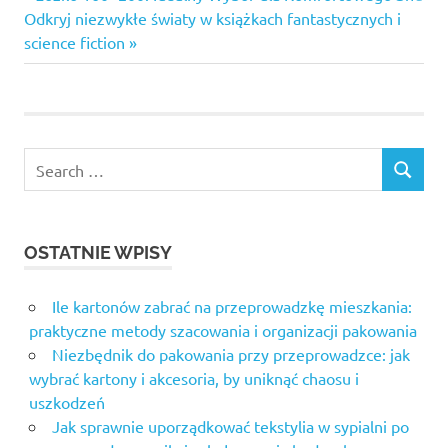
Nawigacja
Next
Post:
Odkryj niezwykłe światy w książkach fantastycznych i
wpisu
Post:
science fiction
Search
SEARCH
for:
OSTATNIE WPISY
Ile kartonów zabrać na przeprowadzkę mieszkania:
praktyczne metody szacowania i organizacji pakowania
Niezbędnik do pakowania przy przeprowadzce: jak
wybrać kartony i akcesoria, by uniknąć chaosu i
uszkodzeń
Jak sprawnie uporządkować tekstylia w sypialni po