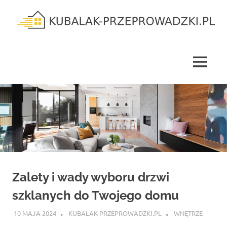
Skip
to
content
kubalak-
przeprowadzki.pl
MENU
Zalety i wady wyboru drzwi
szklanych do Twojego domu
10 MAJA 2024
KUBALAK-PRZEPROWADZKI.PL
WNĘTRZE