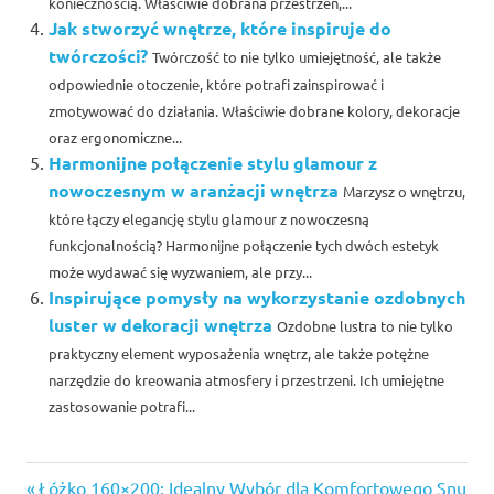
koniecznością. Właściwie dobrana przestrzeń,...
Jak stworzyć wnętrze, które inspiruje do
twórczości?
Twórczość to nie tylko umiejętność, ale także
odpowiednie otoczenie, które potrafi zainspirować i
zmotywować do działania. Właściwie dobrane kolory, dekoracje
oraz ergonomiczne...
Harmonijne połączenie stylu glamour z
nowoczesnym w aranżacji wnętrza
Marzysz o wnętrzu,
które łączy elegancję stylu glamour z nowoczesną
funkcjonalnością? Harmonijne połączenie tych dwóch estetyk
może wydawać się wyzwaniem, ale przy...
Inspirujące pomysły na wykorzystanie ozdobnych
luster w dekoracji wnętrza
Ozdobne lustra to nie tylko
praktyczny element wyposażenia wnętrz, ale także potężne
narzędzie do kreowania atmosfery i przestrzeni. Ich umiejętne
zastosowanie potrafi...
Previous
Łóżko 160×200: Idealny Wybór dla Komfortowego Snu