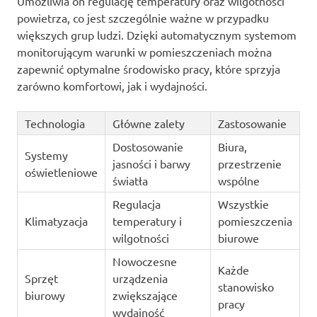
Umożliwia on regulację temperatury oraz wilgotności
powietrza, co jest szczególnie ważne w przypadku
większych grup ludzi. Dzięki automatycznym systemom
monitorującym warunki w pomieszczeniach można
zapewnić optymalne środowisko pracy, które sprzyja
zarówno komfortowi, jak i wydajności.
Technologia
Główne zalety
Zastosowanie
Dostosowanie
Biura,
Systemy
jasności i barwy
przestrzenie
oświetleniowe
światła
wspólne
Regulacja
Wszystkie
Klimatyzacja
temperatury i
pomieszczenia
wilgotności
biurowe
Nowoczesne
Każde
Sprzęt
urządzenia
stanowisko
biurowy
zwiększające
pracy
wydajność