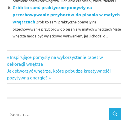
odmienić charakter wnętrza. Odcienie czerwieni, złota, zieleni i...
Zrób to sam: praktyczne pomysły na
przechowywanie przyborów do pisania w małych
wnętrzach
Zrób to sam: praktyczne pomysły na
przechowywanie przyborów do pisania w małych wnętrzach Małe
wnętrza mogą być wyjątkowo wyzwaniem, jeśli chodzi o...
Previous
Nawigacja
Inspirujące pomysły na wykorzystanie tapet w
Post:
dekoracji wnętrza
wpisu
Next
Jak stworzyć wnętrze, które pobudza kreatywność i
Post:
pozytywną energię?
Search
SEARCH
for: