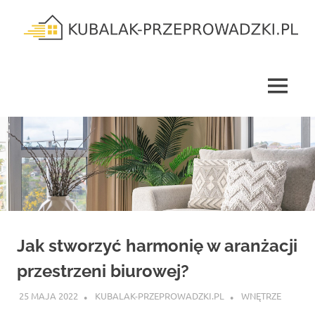
Skip
to
content
kubalak-
przeprowadzki.pl
MENU
Jak stworzyć harmonię w aranżacji
przestrzeni biurowej?
25 MAJA 2022
KUBALAK-PRZEPROWADZKI.PL
WNĘTRZE