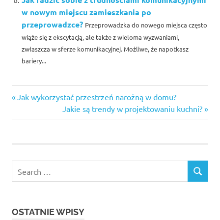
w nowym miejscu zamieszkania po
przeprowadzce?
Przeprowadzka do nowego miejsca często
wiąże się z ekscytacją, ale także z wieloma wyzwaniami,
zwłaszcza w sferze komunikacyjnej. Możliwe, że napotkasz
bariery...
Previous
Nawigacja
Jak wykorzystać przestrzeń narożną w domu?
Post:
Next
Jakie są trendy w projektowaniu kuchni?
wpisu
Post:
Search
SEARCH
for:
OSTATNIE WPISY